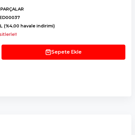
 PARÇALAR
ED00037
L (%4,00 havale indirimi)
tlerle!!
Sepete Ekle