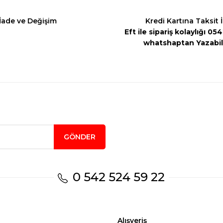
İade ve Değişim
Kredi Kartına Taksit 
Eft ile sipariş kolaylığı 0
whatshaptan Yazabili
Gönder
GÖNDER
0 542 524 59 22
Alışveriş