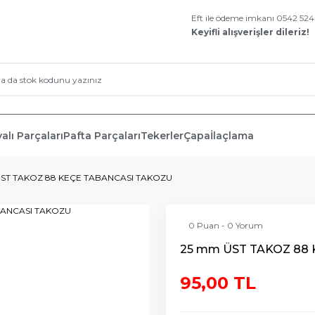
Eft ile ödeme imkanı 0542 52
Keyifli alışverişler dileriz!
alı Parçaları
Pafta Parçaları
Tekerler
Çapa
İlaçlama
ST TAKOZ 88 KEÇE TABANCASI TAKOZU
0 Puan - 0 Yorum
25 mm ÜST TAKOZ 88
95,00 TL