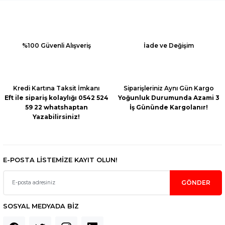
Ürün resmi kalitesiz, bozuk veya görüntülenemiyor.
Ürün açıklamasında eksik bilgiler bulunuyor.
Ürün bilgilerinde hatalar bulunuyor.
%100 Güvenli Alışveriş
İade ve Değişim
Ürün fiyatı diğer sitelerden daha pahalı.
Bu ürüne benzer farklı alternatifler olmalı.
Kredi Kartına Taksit İmkanı
Siparişleriniz Aynı Gün Kargo
Eft ile sipariş kolaylığı 0542 524
Yoğunluk Durumunda Azami 3
59 22 whatshaptan
İş Gününde Kargolanır!
Yazabilirsiniz!
Gönder
E-POSTA LİSTEMİZE KAYIT OLUN!
GÖNDER
SOSYAL MEDYADA BİZ