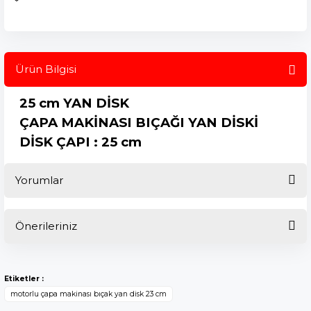
Ürün Bilgisi
25 cm YAN DİSK
ÇAPA MAKİNASI BIÇAĞI YAN DİSKİ
DİSK ÇAPI : 25 cm
Yorumlar
Önerileriniz
Bu ürüne ilk yorumu siz yapın!
Bu ürünün fiyat bilgisi, resim, ürün açıklamalarında ve diğer
konularda yetersiz gördüğünüz noktaları öneri formunu
Yorum Yaz
Etiketler :
kullanarak tarafımıza iletebilirsiniz.
motorlu çapa makinası bıçak yan disk 23 cm
Görüş ve önerileriniz için teşekkür ederiz.