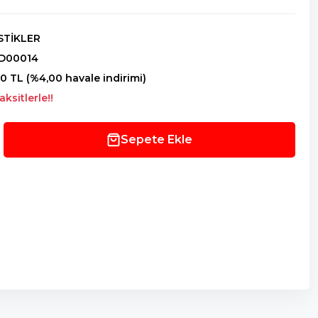
STİKLER
D00014
0 TL (%4,00 havale indirimi)
ksitlerle!!
Sepete Ekle