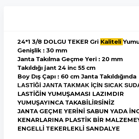
24*1 3/8 DOLGU TEKER Gri
Kaliteli
Yumu
Genişlik : 30 mm
Janta Takılma Geçme Yeri : 20 mm
Takıldığı jant 24 inc 55 cm
Boy Dış Çapı : 60 cm
Janta Takıldığında
LASTİĞİ JANTA TAKMAK İÇİN SICAK SUD
LASTİĞİN YUMUŞAMASI LAZIMDIR
YUMUŞAYINCA TAKABİLİRSİNİZ
JANTA GEÇME YERİNİ SABUN YADA İN
KENARLARINA PLASTİK BİR MALZEMEY
ENGELLİ TEKERLEKLİ SANDALYE