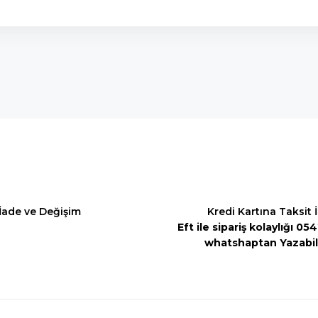
onularda yetersiz gördüğünüz noktaları öneri formunu kullanarak tarafımı
Bu ürüne ilk yorumu siz yapın!
Yorum Yaz
İade ve Değişim
Kredi Kartına Taksit 
Eft ile sipariş kolaylığı 0
whatshaptan Yazabili
Gönder