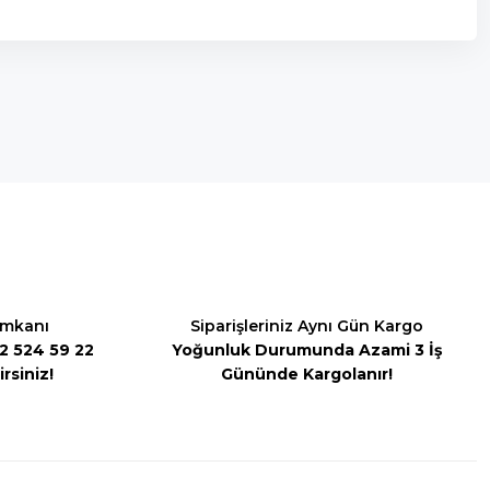
za iletebilirsiniz.
İmkanı
Siparişleriniz Aynı Gün Kargo
542 524 59 22
Yoğunluk Durumunda Azami 3 İş
rsiniz!
Gününde Kargolanır!