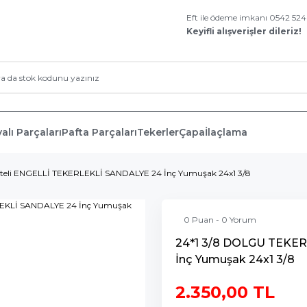
Eft ile ödeme imkanı 0542 52
Keyifli alışverişler dileriz!
alı Parçaları
Pafta Parçaları
Tekerler
Çapa
İlaçlama
iteli ENGELLİ TEKERLEKLİ SANDALYE 24 İnç Yumuşak 24x1 3/8
0 Puan - 0 Yorum
24*1 3/8 DOLGU TEKER 
İnç Yumuşak 24x1 3/8
2.350,00 TL