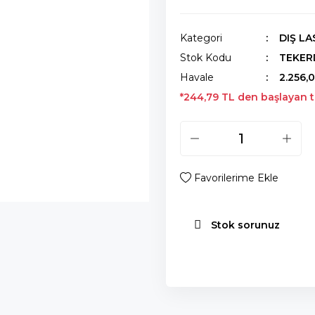
Kategori
DIŞ LA
Stok Kodu
TEKER
Havale
2.256,0
*244,79 TL den başlayan ta
Stok sorunuz