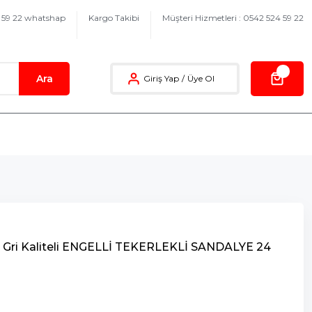
4 59 22 whatshap
Kargo Takibi
Müşteri Hizmetleri : 0542 524 59 22
Ara
Giriş Yap
/
Üye Ol
Gri Kaliteli ENGELLİ TEKERLEKLİ SANDALYE 24