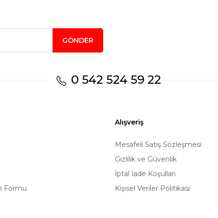
GÖNDER
0 542 524 59 22
Alışveriş
Mesafeli Satış Sözleşmesi
Gizlilik ve Güvenlik
u
İptal İade Koşullari
im Formu
Kişisel Veriler Politikası