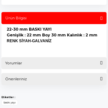
Ürün Bilgisi
22-30 mm BASKI YAYI
Genişlik : 22 mm
Boy 30 mm
Kalınlık : 2 mm
RENK SİYAH-GALVANİZ
Yorumlar
Önerileriniz
Bu ürüne ilk yorumu siz yapın!
Bu ürünün fiyat bilgisi, resim, ürün açıklamalarında ve diğer
konularda yetersiz gördüğünüz noktaları öneri formunu
Yorum Yaz
Etiketler :
kullanarak tarafımıza iletebilirsiniz.
baskı yayı
Görüş ve önerileriniz için teşekkür ederiz.