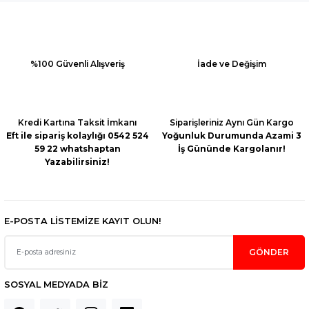
Ürün resmi kalitesiz, bozuk veya görüntülenemiyor.
Ürün açıklamasında eksik bilgiler bulunuyor.
Ürün bilgilerinde hatalar bulunuyor.
%100 Güvenli Alışveriş
İade ve Değişim
Ürün fiyatı diğer sitelerden daha pahalı.
Bu ürüne benzer farklı alternatifler olmalı.
Kredi Kartına Taksit İmkanı
Siparişleriniz Aynı Gün Kargo
Eft ile sipariş kolaylığı 0542 524
Yoğunluk Durumunda Azami 3
59 22 whatshaptan
İş Gününde Kargolanır!
Yazabilirsiniz!
Gönder
E-POSTA LİSTEMİZE KAYIT OLUN!
GÖNDER
SOSYAL MEDYADA BİZ