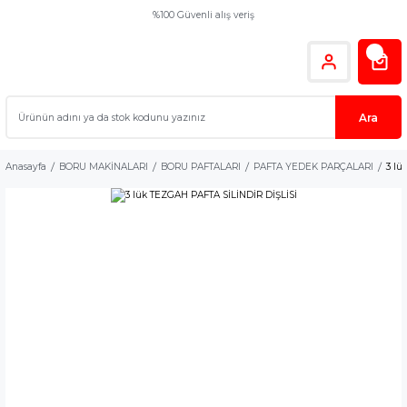
%100 Güvenli alış veriş
Ara
Anasayfa
BORU MAKİNALARI
BORU PAFTALARI
PAFTA YEDEK PARÇALARI
3 lü