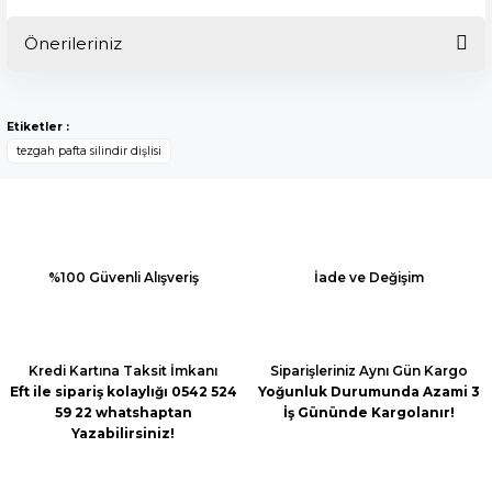
Önerileriniz
Bu ürüne ilk yorumu siz yapın!
Bu ürünün fiyat bilgisi, resim, ürün açıklamalarında ve diğer
konularda yetersiz gördüğünüz noktaları öneri formunu
Yorum Yaz
Etiketler :
kullanarak tarafımıza iletebilirsiniz.
tezgah pafta silindir dişlisi
Görüş ve önerileriniz için teşekkür ederiz.
Ürün resmi kalitesiz, bozuk veya görüntülenemiyor.
Ürün açıklamasında eksik bilgiler bulunuyor.
Ürün bilgilerinde hatalar bulunuyor.
%100 Güvenli Alışveriş
İade ve Değişim
Ürün fiyatı diğer sitelerden daha pahalı.
Bu ürüne benzer farklı alternatifler olmalı.
Kredi Kartına Taksit İmkanı
Siparişleriniz Aynı Gün Kargo
Eft ile sipariş kolaylığı 0542 524
Yoğunluk Durumunda Azami 3
59 22 whatshaptan
İş Gününde Kargolanır!
Yazabilirsiniz!
Gönder