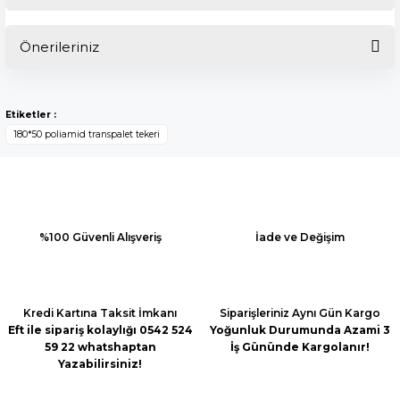
Önerileriniz
Bu ürüne ilk yorumu siz yapın!
Bu ürünün fiyat bilgisi, resim, ürün açıklamalarında ve diğer
konularda yetersiz gördüğünüz noktaları öneri formunu
Yorum Yaz
Etiketler :
kullanarak tarafımıza iletebilirsiniz.
180*50 poliamid transpalet tekeri
Görüş ve önerileriniz için teşekkür ederiz.
Ürün resmi kalitesiz, bozuk veya görüntülenemiyor.
Ürün açıklamasında eksik bilgiler bulunuyor.
Ürün bilgilerinde hatalar bulunuyor.
%100 Güvenli Alışveriş
İade ve Değişim
Ürün fiyatı diğer sitelerden daha pahalı.
Bu ürüne benzer farklı alternatifler olmalı.
Kredi Kartına Taksit İmkanı
Siparişleriniz Aynı Gün Kargo
Eft ile sipariş kolaylığı 0542 524
Yoğunluk Durumunda Azami 3
59 22 whatshaptan
İş Gününde Kargolanır!
Yazabilirsiniz!