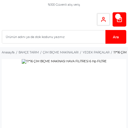
%100 Güvenli alış veriş
Ara
Anasayfa
BAHÇE TARIM
ÇİM BİÇME MAKİNALARI
YEDEK PARÇALAR
11*16 ÇİM