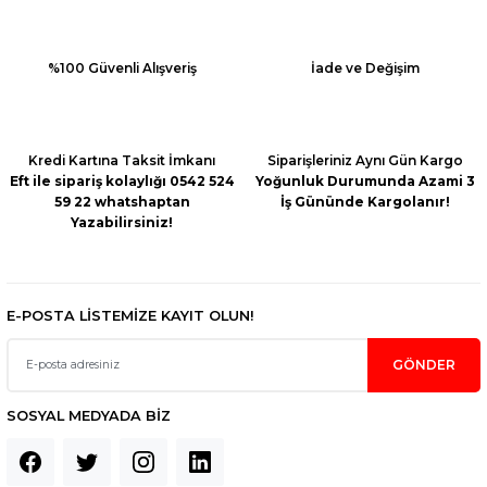
Ürün resmi kalitesiz, bozuk veya görüntülenemiyor.
Ürün açıklamasında eksik bilgiler bulunuyor.
Ürün bilgilerinde hatalar bulunuyor.
%100 Güvenli Alışveriş
İade ve Değişim
Ürün fiyatı diğer sitelerden daha pahalı.
Bu ürüne benzer farklı alternatifler olmalı.
Kredi Kartına Taksit İmkanı
Siparişleriniz Aynı Gün Kargo
Eft ile sipariş kolaylığı 0542 524
Yoğunluk Durumunda Azami 3
59 22 whatshaptan
İş Gününde Kargolanır!
Yazabilirsiniz!
Gönder
E-POSTA LİSTEMİZE KAYIT OLUN!
GÖNDER
SOSYAL MEDYADA BİZ