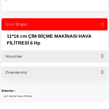
Ürün Bilgisi
11*16 cm ÇİM BİÇME MAKİNASI HAVA
FİLİTRESİ 6 Hp
Yorumlar
Önerileriniz
Bu ürüne ilk yorumu siz yapın!
Bu ürünün fiyat bilgisi, resim, ürün açıklamalarında ve diğer
konularda yetersiz gördüğünüz noktaları öneri formunu
Yorum Yaz
Etiketler :
kullanarak tarafımıza iletebilirsiniz.
çim biçme hava filitresi
Görüş ve önerileriniz için teşekkür ederiz.