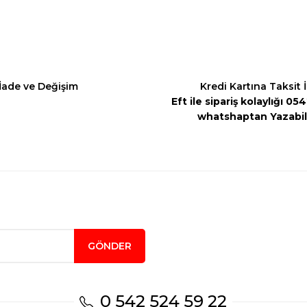
İade ve Değişim
Kredi Kartına Taksit 
Eft ile sipariş kolaylığı 0
whatshaptan Yazabili
Gönder
GÖNDER
0 542 524 59 22