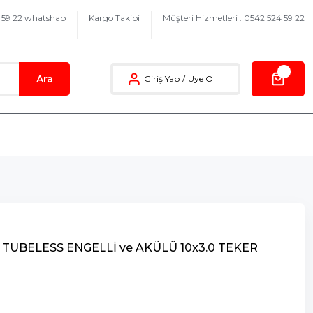
4 59 22 whatshap
Kargo Takibi
Müşteri Hizmetleri : 0542 524 59 22
Ara
Giriş Yap
/
Üye Ol
ah TUBELESS ENGELLİ ve AKÜLÜ 10x3.0 TEKER