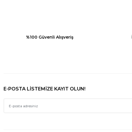
Ürün bilgilerinde hatalar bulunuyor.
Ürün fiyatı diğer sitelerden daha pahalı.
Bu ürüne benzer farklı alternatifler olmalı.
%100 Güvenli Alışveriş
E-POSTA LİSTEMİZE KAYIT OLUN!