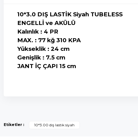
10*3.0 DIŞ LASTİK Siyah TUBELESS
ENGELLİ ve AKÜLÜ
Kalınlık : 4 PR
MAX. : 77 kğ 310 KPA
Yükseklik : 24 cm
Genişlik : 7.5 cm
JANT İÇ ÇAPI 15 cm
Bu ürünün fiyat bilgisi, resim, ürün açıklamalarında ve diğer k
Görüş ve önerileriniz için teşekkür ederiz.
Etiketler :
10*3.00 dış lastik siyah
Ürün resmi kalitesiz, bozuk veya görüntülenemiyor.
Ürün açıklamasında eksik bilgiler bulunuyor.