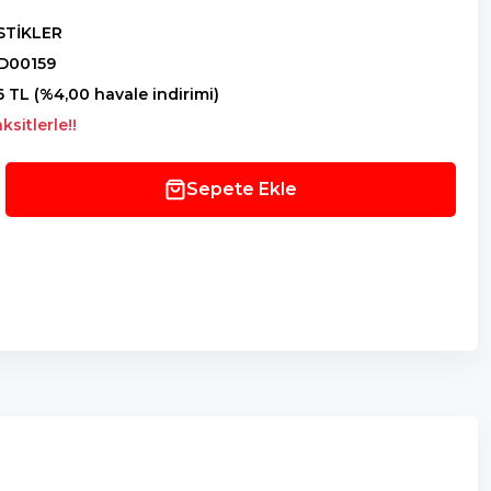
STİKLER
D00159
6 TL (%4,00 havale indirimi)
sitlerle!!
Sepete Ekle