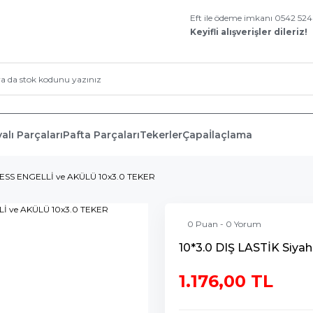
Eft ile ödeme imkanı 0542 52
Keyifli alışverişler dileriz!
alı Parçaları
Pafta Parçaları
Tekerler
Çapa
İlaçlama
LESS ENGELLİ ve AKÜLÜ 10x3.0 TEKER
0 Puan - 0 Yorum
10*3.0 DIŞ LASTİK Siy
1.176,00 TL