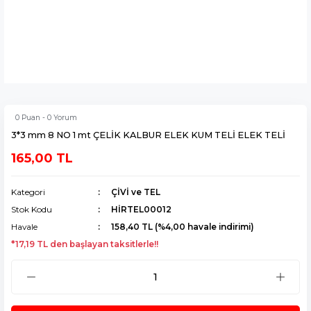
0 Puan - 0 Yorum
3*3 mm 8 NO 1 mt ÇELİK KALBUR ELEK KUM TELİ ELEK TELİ
165,00 TL
Kategori
ÇİVİ ve TEL
Stok Kodu
HİRTEL00012
Havale
158,40 TL (%4,00 havale indirimi)
*17,19 TL den başlayan taksitlerle!!