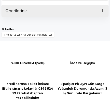
Önerileriniz
Bu ürüne ilk yorumu siz yapın!
Bu ürünün fiyat bilgisi, resim, ürün açıklamalarında ve diğer
konularda yetersiz gördüğünüz noktaları öneri formunu
Yorum Yaz
Etiketler :
kullanarak tarafımıza iletebilirsiniz.
1 mt 12*12 çelik kalbur elek ve sinekli teli
Görüş ve önerileriniz için teşekkür ederiz.
Ürün resmi kalitesiz, bozuk veya görüntülenemiyor.
Ürün açıklamasında eksik bilgiler bulunuyor.
Ürün bilgilerinde hatalar bulunuyor.
%100 Güvenli Alışveriş
İade ve Değişim
Ürün fiyatı diğer sitelerden daha pahalı.
Bu ürüne benzer farklı alternatifler olmalı.
Kredi Kartına Taksit İmkanı
Siparişleriniz Aynı Gün Kargo
Eft ile sipariş kolaylığı 0542 524
Yoğunluk Durumunda Azami 3
59 22 whatshaptan
İş Gününde Kargolanır!
Yazabilirsiniz!
Gönder