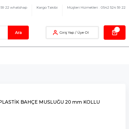
4 59 22 whatshap
Kargo Takibi
Müşteri Hizmetleri : 0542 524 59 22
Ara
Giriş Yap
/
Üye Ol
 PLASTİK BAHÇE MUSLUĞU 20 mm KOLLU