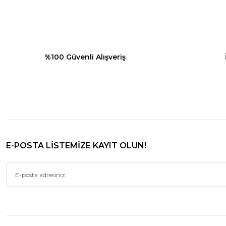
Ürün bilgilerinde hatalar bulunuyor.
Ürün fiyatı diğer sitelerden daha pahalı.
Bu ürüne benzer farklı alternatifler olmalı.
%100 Güvenli Alışveriş
E-POSTA LİSTEMİZE KAYIT OLUN!