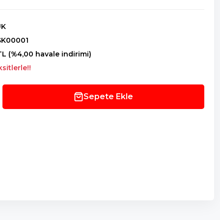
UK
K00001
TL (%4,00 havale indirimi)
itlerle!!
Sepete Ekle