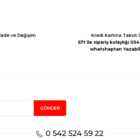
İade ve Değişim
Kredi Kartına Taksit 
Eft ile sipariş kolaylığı 0
whatshaptan Yazabili
Gönder
GÖNDER
0 542 524 59 22