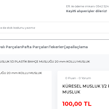
Eft ile ödeme imkanı 0542 52
Keyifli alışverişler dileriz!
alı Parçaları
Pafta Parçaları
Tekerler
Çapa
İlaçlama
USLUK 1/2 PLASTİK BAHÇE MUSLUĞU 20 mm KOLLU MUSLUK
0 Puan - 0 Yorum
KÜRESEL MUSLUK 1/2
MUSLUK
100,00 TL