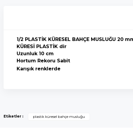
1/2 PLASTİK KÜRESEL BAHÇE MUSLUĞU 20 m
KÜRESİ PLASTİK
dir
Uzunluk 10 cm
Hortum Rekoru Sabit
Karışık renklerde
Bu ürünün fiyat bilgisi, resim, ürün açıklamalarında ve diğer k
Görüş ve önerileriniz için teşekkür ederiz.
Etiketler :
plastik küresel bahçe musluğu
Ürün resmi kalitesiz, bozuk veya görüntülenemiyor.
Ürün açıklamasında eksik bilgiler bulunuyor.