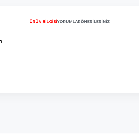
ÜRÜN BILGISI
YORUMLAR
ÖNERILERINIZ
m
onularda yetersiz gördüğünüz noktaları öneri formunu kullanarak tarafımı
Bu ürüne ilk yorumu siz yapın!
Yorum Yaz