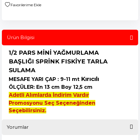
Ürün Bilgisi
1/2 PARS MİNİ
YAĞMURLAMA
BAŞLIĞI
SPRİNK FISKİYE TARLA
SULAMA
Kırıcılı
MESAFE YARI ÇAP : 9-11 mt
ÖLÇÜLER: En 13 cm Boy 12,5 cm
Adetli Alımlarda İndirim Vardır
Promosyonu Seç Seçeneğinden
Seçebilirsiniz.
Yorumlar