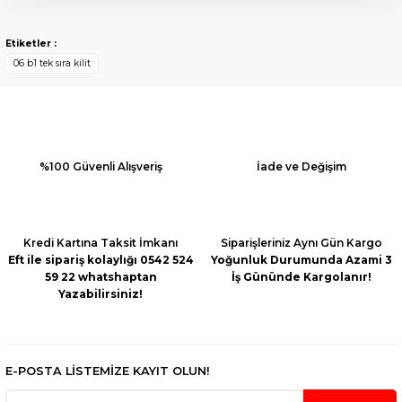
Bu ürünün fiyat bilgisi, resim, ürün açıklamalarında ve diğer
konularda yetersiz gördüğünüz noktaları öneri formunu
Yorum Yaz
Etiketler :
kullanarak tarafımıza iletebilirsiniz.
06 b1 tek sıra kilit
Görüş ve önerileriniz için teşekkür ederiz.
Ürün resmi kalitesiz, bozuk veya görüntülenemiyor.
Ürün açıklamasında eksik bilgiler bulunuyor.
Ürün bilgilerinde hatalar bulunuyor.
%100 Güvenli Alışveriş
İade ve Değişim
Ürün fiyatı diğer sitelerden daha pahalı.
Bu ürüne benzer farklı alternatifler olmalı.
Kredi Kartına Taksit İmkanı
Siparişleriniz Aynı Gün Kargo
Eft ile sipariş kolaylığı 0542 524
Yoğunluk Durumunda Azami 3
59 22 whatshaptan
İş Gününde Kargolanır!
Yazabilirsiniz!
Gönder
E-POSTA LİSTEMİZE KAYIT OLUN!