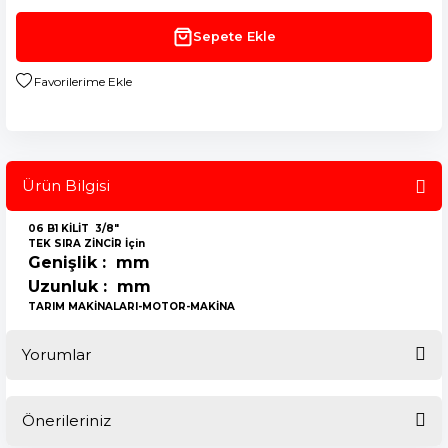
Sepete Ekle
Ürün Bilgisi
06 B1 KİLİT 3/8"
TEK SIRA ZİNCİR İçin
Genişlik : mm
Uzunluk : mm
TARIM MAKİNALARI-MOTOR-MAKİNA
Yorumlar
Önerileriniz
Bu ürüne ilk yorumu siz yapın!