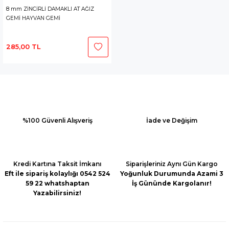
8 mm ZİNCİRLİ DAMAKLI AT AĞIZ
GEMİ HAYVAN GEMİ
285,00 TL
%100 Güvenli Alışveriş
İade ve Değişim
Kredi Kartına Taksit İmkanı
Siparişleriniz Aynı Gün Kargo
Eft ile sipariş kolaylığı 0542 524
Yoğunluk Durumunda Azami 3
59 22 whatshaptan
İş Gününde Kargolanır!
Yazabilirsiniz!