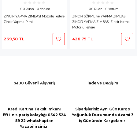
0.0 Puan - 0 Yorum
0.0 Puan - 0 Yorum
ZİNCİR YAPMA ZIMBASI Motorlu Testere
ZİNCİR SÖKME ve YAPMA ZIMBASI
Zincir Yapma Pimi
ZİNCİR YAPMA ZIMBASI Zincir Kırma
Motorlu Testere
269,50 TL
428,75 TL
%100 Güvenli Alışveriş
İade ve Değişim
Kredi Kartına Taksit İmkanı
Siparişleriniz Aynı Gün Kargo
Eft ile sipariş kolaylığı 0542 524
Yoğunluk Durumunda Azami 3
59 22 whatshaptan
İş Gününde Kargolanır!
Yazabilirsiniz!