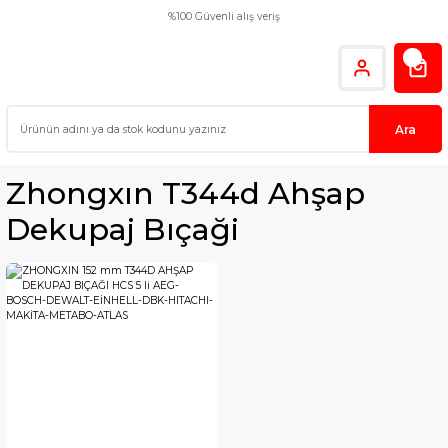
%100 Güvenli alış veriş
Ara
Zhongxın T344d Ahşap
Dekupaj Bıçaği