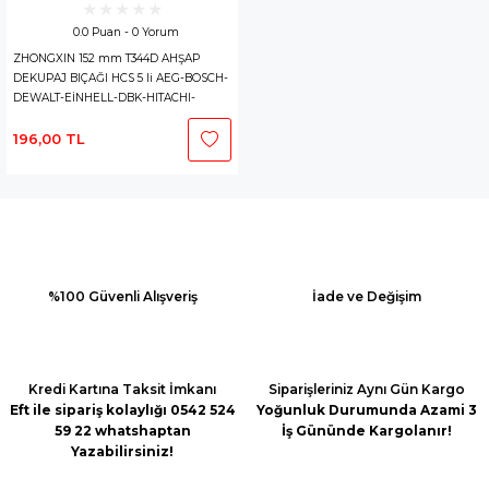
0.0 Puan - 0 Yorum
ZHONGXIN 152 mm T344D AHŞAP
DEKUPAJ BIÇAĞI HCS 5 li AEG-BOSCH-
DEWALT-EİNHELL-DBK-HITACHI-
MAKİTA-METABO-ATLAS
196,00 TL
%100 Güvenli Alışveriş
İade ve Değişim
Kredi Kartına Taksit İmkanı
Siparişleriniz Aynı Gün Kargo
Eft ile sipariş kolaylığı 0542 524
Yoğunluk Durumunda Azami 3
59 22 whatshaptan
İş Gününde Kargolanır!
Yazabilirsiniz!