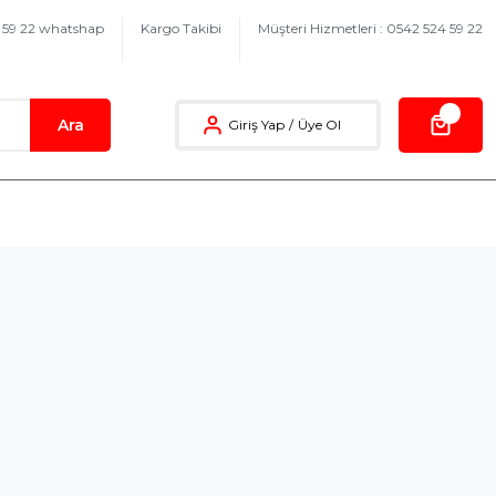
4 59 22 whatshap
Kargo Takibi
Müşteri Hizmetleri : 0542 524 59 22
Ara
Giriş Yap
/
Üye Ol