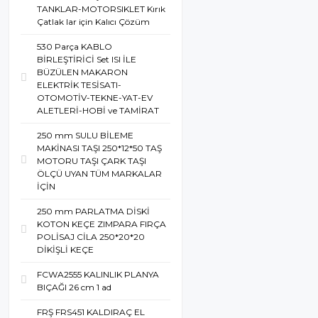
TANKLAR-MOTORSIKLET Kırık
Çatlak lar için Kalıcı Çözüm
530 Parça KABLO
BİRLEŞTİRİCİ Set ISI İLE
BÜZÜLEN MAKARON
ELEKTRİK TESİSATI-
OTOMOTİV-TEKNE-YAT-EV
ALETLERİ-HOBİ ve TAMİRAT
250 mm SULU BİLEME
MAKİNASI TAŞI 250*12*50 TAŞ
MOTORU TAŞI ÇARK TAŞI
ÖLÇÜ UYAN TÜM MARKALAR
İÇİN
250 mm PARLATMA DİSKİ
KOTON KEÇE ZIMPARA FIRÇA
POLİSAJ CİLA 250*20*20
DİKİŞLİ KEÇE
FCWA2555 KALINLIK PLANYA
BIÇAĞI 26 cm 1 ad
FRŞ FRS451 KALDIRAÇ EL