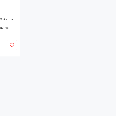
 0 Yorum
ORİNG-
tokta Yok