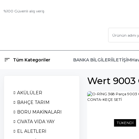
%100 Güvenli alış veriş
Tüm Kategoriler
BANKA BİLGİLERİ
İLETİŞİM
Hav
Wert 9003 
AKÜLÜLER
BAHÇE TARIM
BORU MAKİNALARI
CİVATA VİDA YAY
TÜKENDİ
EL ALETLERİ