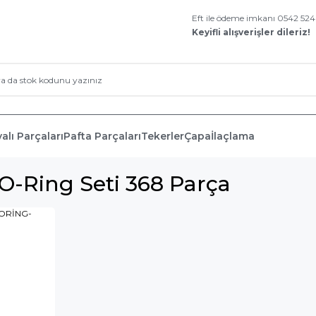
Eft ile ödeme imkanı 0542 52
Keyifli alışverişler dileriz!
alı Parçaları
Pafta Parçaları
Tekerler
Çapa
İlaçlama
O-Ring Seti 368 Parça