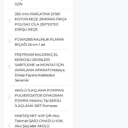
İÇİN
250 mm PARLATMA DİSKİ
KOTON KEÇE ZIMPARA FIRÇA
POLİSAJ CİLA 250*20*20
DİKİŞLİ KEÇE
FCWA2555 KALINLIK PLANYA
BIÇAĞI 26 cm 1 ad
FRŞ FRS451 KALDIRAÇ EL
KRİKOSU ÜRÜNLERİ
SABİTLEME ve MONTAJ İÇİN
AYARLAMA APARATI Mobilya
Dolap Fayans Kalebodur
Seramik
AKÜLÜ İLAÇLAMA POMPASI
PULVERİZATÖR DİYAGRAM
POMPA Motorlu Tip ŞARJLI
İLAÇLAMA SIRT Pompası
HAKTAŞ HKT-409 Çift Akü
Takmalı ŞARJ CİHAZI LI-ION
Akü Şarj eder AKÜLÜ