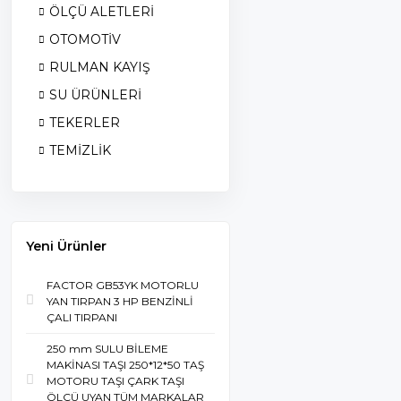
ÖLÇÜ ALETLERİ
OTOMOTİV
RULMAN KAYIŞ
SU ÜRÜNLERİ
TEKERLER
TEMİZLİK
Yeni Ürünler
FACTOR GB53YK MOTORLU
YAN TIRPAN 3 HP BENZİNLİ
ÇALI TIRPANI
250 mm SULU BİLEME
MAKİNASI TAŞI 250*12*50 TAŞ
MOTORU TAŞI ÇARK TAŞI
ÖLÇÜ UYAN TÜM MARKALAR