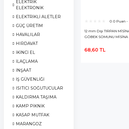
ELEKTRİK
ELEKTRONİK
ELEKTRİKLİ ALETLER
0.0 Puan -
GÜÇ ÜRETİM
12 mm Dişi TIRPAN MİSİN
HAVALILAR
GÖBEK SOMUNU MİSİNA 
HIRDAVAT
68,60 TL
İKİNCİ EL
S
E
İLAÇLAMA
İNŞAAT
İŞ GÜVENLİĞİ
ISITICI SOĞUTUCULAR
KALDIRMA TAŞIMA
KAMP PİKNİK
KASAP MUTFAK
MARANGOZ