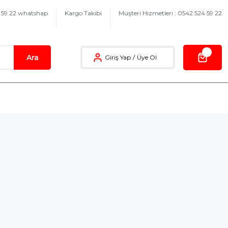
4 59 22 whatshap
Kargo Takibi
Müşteri Hizmetleri : 0542 524 59 22
Ara
Giriş Yap
/
Üye Ol