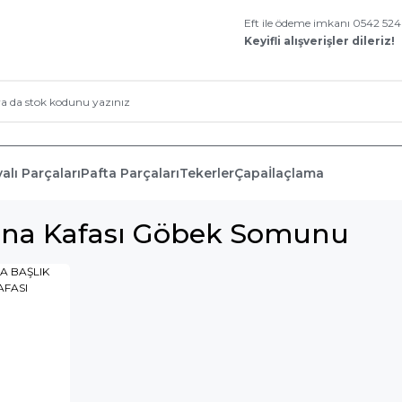
Eft ile ödeme imkanı 0542 52
Keyifli alışverişler dileriz!
alı Parçaları
Pafta Parçaları
Tekerler
Çapa
İlaçlama
sina Kafası Göbek Somunu