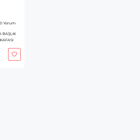
 0 Yorum
A BAŞLIK
KAFASI
epete
kle