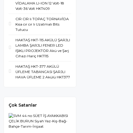
VİDALAMA LI-ION 12 Volt-18
Volt-36 Volt HKT409
CIR CIR lı TOPAÇ TORNAVİDA
Kısa cır cır lı Uzatmalı Bits
Tutucu
HAKTAŞ HKT-115 AKÜLÜ ŞARJLI
LAMBA ŞARJLI FENER LED
IŞIKLI PROJEKTÖR Akü ve Şarj
Cihazı Hariç HKT115
HAKTAŞ HKT-377 AKÜLÜ
ÜFLEME TABANCASI ŞARJLI
HAVA ÜFLEME 2 Akülü HKT377
Çok Satanlar