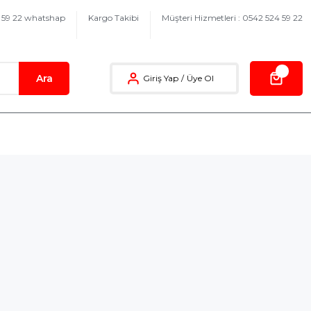
4 59 22 whatshap
Kargo Takibi
Müşteri Hizmetleri : 0542 524 59 22
Ara
Giriş Yap
/
Üye Ol