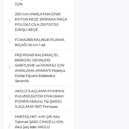
İÇİN
250 mm PARLATMA DİSKİ
KOTON KEÇE ZIMPARA FIRÇA
POLİSAJ CİLA 250*20*20
DİKİŞLİ KEÇE
FCWA2555 KALINLIK PLANYA
BIÇAĞI 26 cm 1 ad
FRŞ FRS451 KALDIRAÇ EL
KRİKOSU ÜRÜNLERİ
SABİTLEME ve MONTAJ İÇİN
AYARLAMA APARATI Mobilya
Dolap Fayans Kalebodur
Seramik
AKÜLÜ İLAÇLAMA POMPASI
PULVERİZATÖR DİYAGRAM
POMPA Motorlu Tip ŞARJLI
İLAÇLAMA SIRT Pompası
HAKTAŞ HKT-409 Çift Akü
Takmalı ŞARJ CİHAZI LI-ION
Akü Şarj eder AKÜLÜ