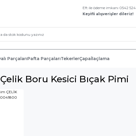
Eft ile ödeme imkanı 0542 52
Keyifli alışverişler dileriz!
alı Parçaları
Pafta Parçaları
Tekerler
Çapa
İlaçlama
Çelik Boru Kesici Bıçak Pimi