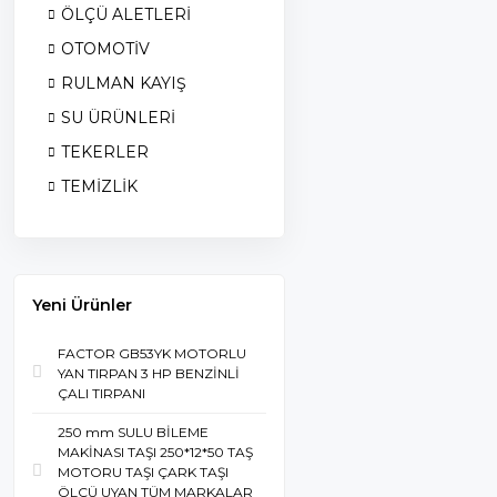
ÖLÇÜ ALETLERİ
OTOMOTİV
RULMAN KAYIŞ
SU ÜRÜNLERİ
TEKERLER
TEMİZLİK
Yeni Ürünler
FACTOR GB53YK MOTORLU
YAN TIRPAN 3 HP BENZİNLİ
ÇALI TIRPANI
250 mm SULU BİLEME
MAKİNASI TAŞI 250*12*50 TAŞ
MOTORU TAŞI ÇARK TAŞI
ÖLÇÜ UYAN TÜM MARKALAR