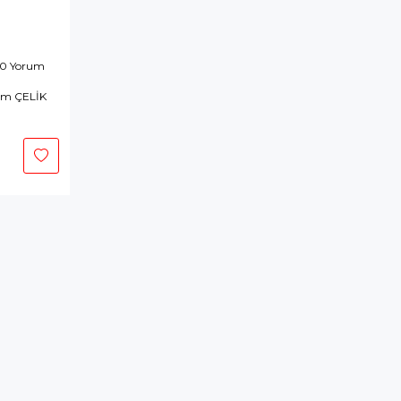
 0 Yorum
im ÇELİK
epete
kle