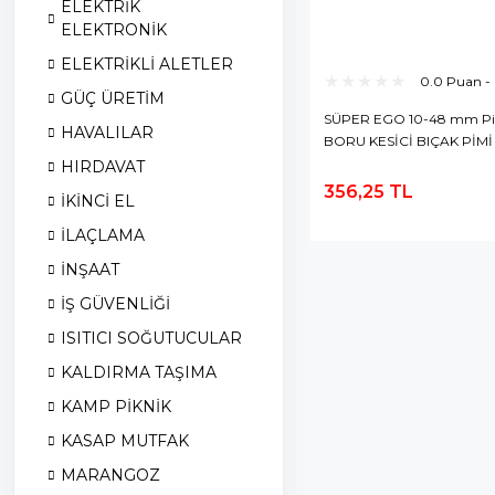
ELEKTRİK
ELEKTRONİK
ELEKTRİKLİ ALETLER
0.0 Puan -
GÜÇ ÜRETİM
SÜPER EGO 10-48 mm P
HAVALILAR
BORU KESİCİ BIÇAK PİMİ
710041800
HIRDAVAT
356,25 TL
İKİNCİ EL
S
E
İLAÇLAMA
İNŞAAT
İŞ GÜVENLİĞİ
ISITICI SOĞUTUCULAR
KALDIRMA TAŞIMA
KAMP PİKNİK
KASAP MUTFAK
MARANGOZ