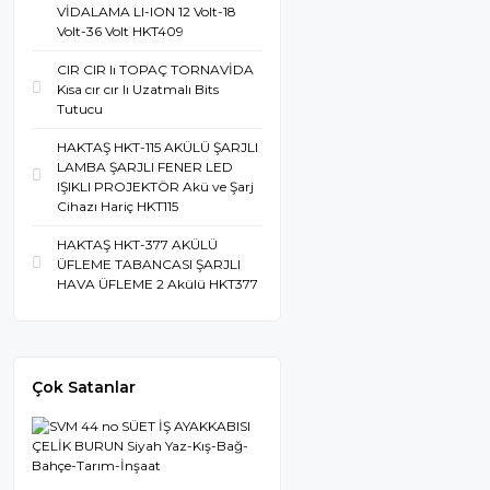
VİDALAMA LI-ION 12 Volt-18
Volt-36 Volt HKT409
CIR CIR lı TOPAÇ TORNAVİDA
Kısa cır cır lı Uzatmalı Bits
Tutucu
HAKTAŞ HKT-115 AKÜLÜ ŞARJLI
LAMBA ŞARJLI FENER LED
IŞIKLI PROJEKTÖR Akü ve Şarj
Cihazı Hariç HKT115
HAKTAŞ HKT-377 AKÜLÜ
ÜFLEME TABANCASI ŞARJLI
HAVA ÜFLEME 2 Akülü HKT377
Çok Satanlar