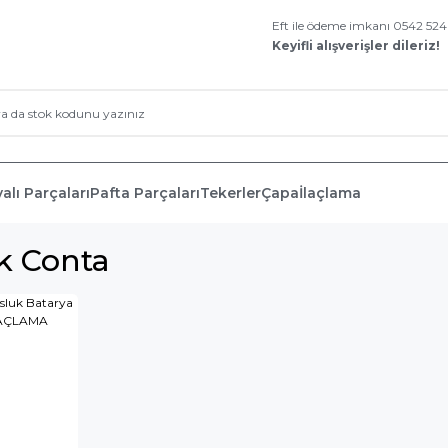
Eft ile ödeme imkanı 0542 52
Keyifli alışverişler dileriz!
alı Parçaları
Pafta Parçaları
Tekerler
Çapa
İlaçlama
ik Conta