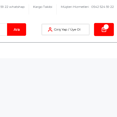
4 59 22 whatshap
Kargo Takibi
Müşteri Hizmetleri : 0542 524 59 22
Ara
Giriş Yap
/
Üye Ol