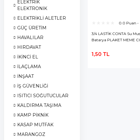
ELEKTRİK
ELEKTRONİK
ELEKTRİKLİ ALETLER
0.0 Puan -
GÜÇ ÜRETİM
3/4 LASTİK CONTA Su Mus
HAVALILAR
Batarya PLAKET MEME C
İLAÇLAMA PULVERİZAT
HIRDAVAT
TABANCA
1,50 TL
İKİNCİ EL
S
E
İLAÇLAMA
İNŞAAT
İŞ GÜVENLİĞİ
ISITICI SOĞUTUCULAR
KALDIRMA TAŞIMA
KAMP PİKNİK
KASAP MUTFAK
MARANGOZ