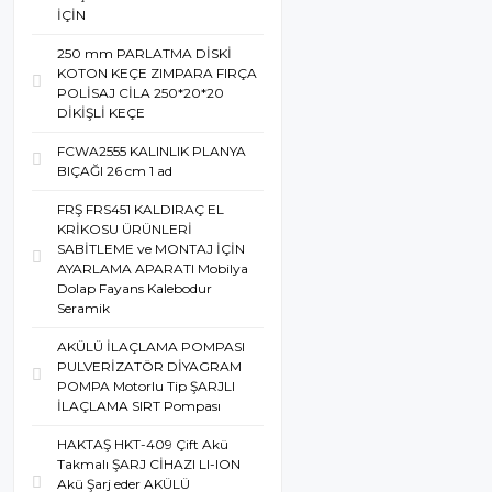
İÇİN
250 mm PARLATMA DİSKİ
KOTON KEÇE ZIMPARA FIRÇA
POLİSAJ CİLA 250*20*20
DİKİŞLİ KEÇE
FCWA2555 KALINLIK PLANYA
BIÇAĞI 26 cm 1 ad
FRŞ FRS451 KALDIRAÇ EL
KRİKOSU ÜRÜNLERİ
SABİTLEME ve MONTAJ İÇİN
AYARLAMA APARATI Mobilya
Dolap Fayans Kalebodur
Seramik
AKÜLÜ İLAÇLAMA POMPASI
PULVERİZATÖR DİYAGRAM
POMPA Motorlu Tip ŞARJLI
İLAÇLAMA SIRT Pompası
HAKTAŞ HKT-409 Çift Akü
Takmalı ŞARJ CİHAZI LI-ION
Akü Şarj eder AKÜLÜ