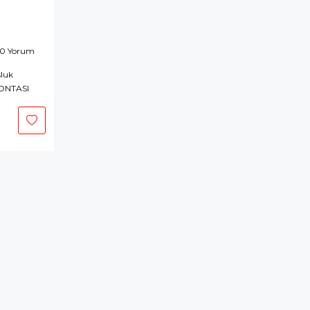
 0 Yorum
luk
ONTASI
ÖR
epete
kle