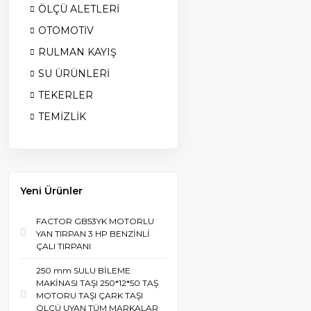
ÖLÇÜ ALETLERİ
OTOMOTİV
RULMAN KAYIŞ
SU ÜRÜNLERİ
TEKERLER
TEMİZLİK
Yeni Ürünler
FACTOR GB53YK MOTORLU
YAN TIRPAN 3 HP BENZİNLİ
ÇALI TIRPANI
250 mm SULU BİLEME
MAKİNASI TAŞI 250*12*50 TAŞ
MOTORU TAŞI ÇARK TAŞI
ÖLÇÜ UYAN TÜM MARKALAR