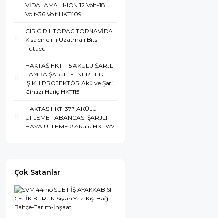
VİDALAMA LI-ION 12 Volt-18
Volt-36 Volt HKT409
CIR CIR lı TOPAÇ TORNAVİDA
Kısa cır cır lı Uzatmalı Bits
Tutucu
HAKTAŞ HKT-115 AKÜLÜ ŞARJLI
LAMBA ŞARJLI FENER LED
IŞIKLI PROJEKTÖR Akü ve Şarj
Cihazı Hariç HKT115
HAKTAŞ HKT-377 AKÜLÜ
ÜFLEME TABANCASI ŞARJLI
HAVA ÜFLEME 2 Akülü HKT377
Çok Satanlar