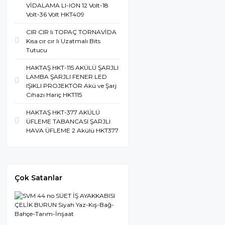
VİDALAMA LI-ION 12 Volt-18
Volt-36 Volt HKT409
CIR CIR lı TOPAÇ TORNAVİDA
Kısa cır cır lı Uzatmalı Bits
Tutucu
HAKTAŞ HKT-115 AKÜLÜ ŞARJLI
LAMBA ŞARJLI FENER LED
IŞIKLI PROJEKTÖR Akü ve Şarj
Cihazı Hariç HKT115
HAKTAŞ HKT-377 AKÜLÜ
ÜFLEME TABANCASI ŞARJLI
HAVA ÜFLEME 2 Akülü HKT377
Çok Satanlar