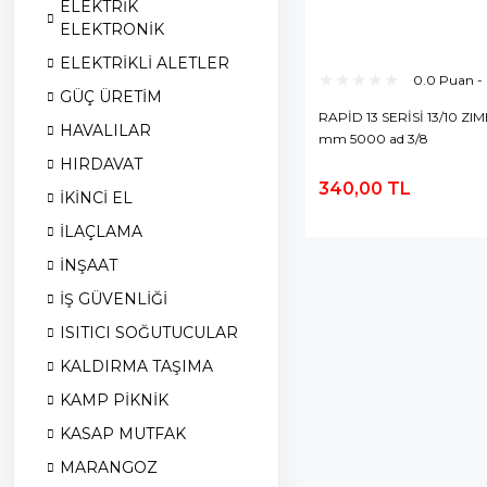
ELEKTRİK
ELEKTRONİK
ELEKTRİKLİ ALETLER
0.0 Puan -
GÜÇ ÜRETİM
RAPİD 13 SERİSİ 13/10 ZIM
HAVALILAR
mm 5000 ad 3/8
HIRDAVAT
340,00 TL
İKİNCİ EL
S
E
İLAÇLAMA
İNŞAAT
İŞ GÜVENLİĞİ
ISITICI SOĞUTUCULAR
KALDIRMA TAŞIMA
KAMP PİKNİK
KASAP MUTFAK
MARANGOZ