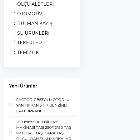
ÖLÇÜ ALETLERİ
OTOMOTİV
RULMAN KAYIŞ
SU ÜRÜNLERİ
TEKERLER
TEMİZLİK
Yeni Ürünler
FACTOR GB53YK MOTORLU
YAN TIRPAN 3 HP BENZİNLİ
ÇALI TIRPANI
250 mm SULU BİLEME
MAKİNASI TAŞI 250*12*50 TAŞ
MOTORU TAŞI ÇARK TAŞI
ÖLÇÜ UYAN TÜM MARKALAR