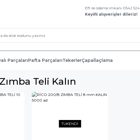
Eft ile ödeme imkanı 0542 52
Keyifli alışverişler dileriz!
alı Parçaları
Pafta Parçaları
Tekerler
Çapa
İlaçlama
 Zımba Teli Kalın
TÜKENDİ