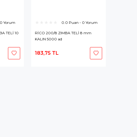
 0 Yorum
0.0 Puan - 0 Yorum
BA TELİ 10
RİCO 200/8 ZIMBA TELİ 8 mm
KALIN 5000 ad
183,75 TL
epete
Stokta Yok
kle