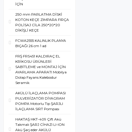
İÇİN
250 mm PARLATMA DİSKİ
KOTON KEÇE ZIMPARA FIRÇA
POLİSAJ CİLA 250*20*20
DİKİŞLİ KEÇE
FCWA2555 KALINLIK PLANYA
BIÇAĞI 26 cm 1 ad
FRŞ FRS451 KALDIRAÇ EL
KRİKOSU ÜRÜNLERİ
SABİTLEME ve MONTAJ İÇİN
AYARLAMA APARATI Mobilya
Dolap Fayans Kalebodur
Seramik
AKÜLÜ İLAÇLAMA POMPASI
PULVERİZATÖR DİYAGRAM
POMPA Motorlu Tip ŞARJLI
İLAÇLAMA SIRT Pompası
HAKTAŞ HKT-409 Çift Akü
Takmalı ŞARJ CİHAZI LI-ION
Akü Şarj eder AKÜLÜ