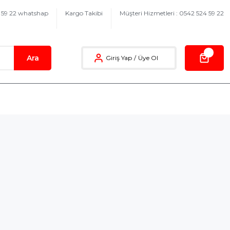
4 59 22 whatshap
Kargo Takibi
Müşteri Hizmetleri : 0542 524 59 22
Ara
Giriş Yap
/
Üye Ol