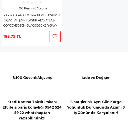
0.0 Puan - 0 Yorum
RAYKO S644D 150 mm TİLKİ KUYRUĞU
BIÇAĞI AHŞAP-PLASTİK AEG-ATLAS-
COPCO-BOSCH-BLAC&DECKER-BAY-
TEC EİNHELL-FLEX-HITACHI-MAKİTA-
METABO-MİLWAUKE-RODEX
183,75 TL
%100 Güvenli Alışveriş
İade ve Değişim
Kredi Kartına Taksit İmkanı
Siparişleriniz Aynı Gün Kargo
Eft ile sipariş kolaylığı 0542 524
Yoğunluk Durumunda Azami 3
59 22 whatshaptan
İş Gününde Kargolanır!
Yazabilirsiniz!