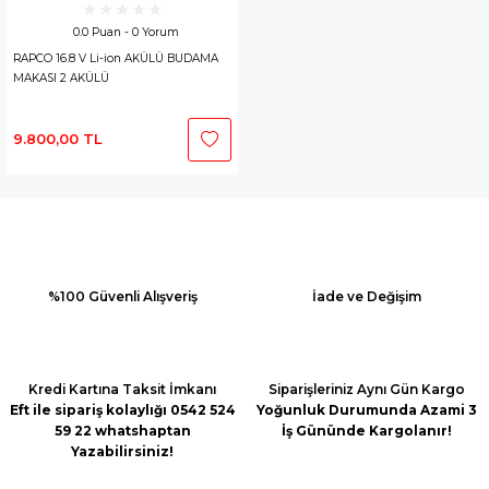
0.0 Puan - 0 Yorum
RAPCO 16.8 V Li-ion AKÜLÜ BUDAMA
MAKASI 2 AKÜLÜ
9.800,00 TL
%100 Güvenli Alışveriş
İade ve Değişim
Kredi Kartına Taksit İmkanı
Siparişleriniz Aynı Gün Kargo
Eft ile sipariş kolaylığı 0542 524
Yoğunluk Durumunda Azami 3
59 22 whatshaptan
İş Gününde Kargolanır!
Yazabilirsiniz!