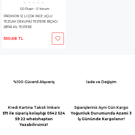
0.0 Puan - 0 Yorum
PROXXON 12 Lİ ÇOK İNCE UÇLU
TEZGAH DEKUPAJ TESTERE BIÇAĞI
28745 KIL TESTERE
550,68 TL
%100 Güvenli Alışveriş
İade ve Değişim
Kredi Kartına Taksit İmkanı
Siparişleriniz Aynı Gün Kargo
Eft ile sipariş kolaylığı 0542 524
Yoğunluk Durumunda Azami 3
59 22 whatshaptan
İş Gününde Kargolanır!
Yazabilirsiniz!