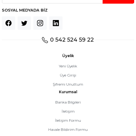
İNALARI
YAĞLAR
TAŞ MOTOR TAŞLARI
SOSYAL MEDYADA BİZ
YAN KAPAK
TAŞLAMA PARÇALARI
ZİNCİR BİLEME MAKİNALARI
TAŞLAMA TAŞLARI
0 542 524 59 22
ZİNCİR BİLEME PARÇALAR
TİLKİ KUYRUĞU PARÇALARI
Üyelik
ZİNCİR DİŞLİSİ BALATA
VİDALAMA PARÇALARI
Yeni Üyelik
Üye Girişi
ER
ZİNCİR KİLİDİ
YAĞLAR
Şifremi Unuttum
Kurumsal
ZİNCİR SÖKME ve EKLEMELER
ZIMPARALAR
Banka Bilgileri
UMA
ZİNCİRLER
İletişim
İletişim Formu
Havale Bildirim Formu