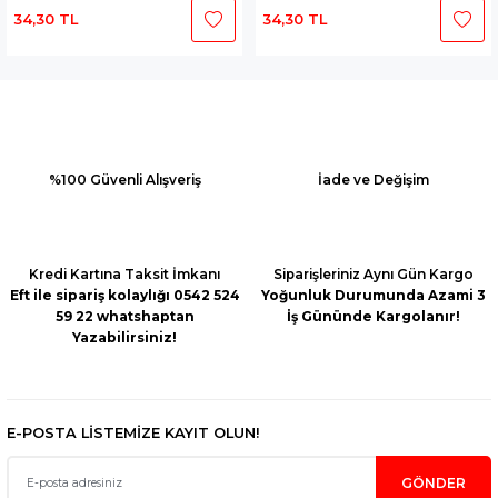
KİNALARI
CU ve KAPAN
KILAVUZ SAPLAMA
KONDANSATÖR
34,30 TL
34,30 TL
R
NALARI
KORUYUCU KIYAFETLER
MANDREN ve ADAPTÖRLER
NCALARI
KRANK ve BİYEL KOLLARI
MATKAP AKSESUARLARI
%100 Güvenli Alışveriş
İade ve Değişim
LAR
LERİ
MOTOR İPİ
MİKSER AKSESUARLARI
ELER
I
A KUTULARI
ÖN KOL TUTMA KOLLARI
PLANYA YEDEK PARÇALARI
Kredi Kartına Taksit İmkanı
Siparişleriniz Aynı Gün Kargo
SİLİNDİR PİSTON CONTA
ŞALTER TETİK
Eft ile sipariş kolaylığı 0542 524
Yoğunluk Durumunda Azami 3
59 22 whatshaptan
İş Gününde Kargolanır!
Yazabilirsiniz!
PLAMA
NALAR
N
STARTER MAKARA
SDS MAX UÇLAR
LARI
U
VOLAN
SDS PLUS UÇLAR
E-POSTA LİSTEMİZE KAYIT OLUN!
YVE TOPLAMA
YAĞ POMPA ve DİŞLİLER
SUNTA KESME PARÇALARI
GÖNDER