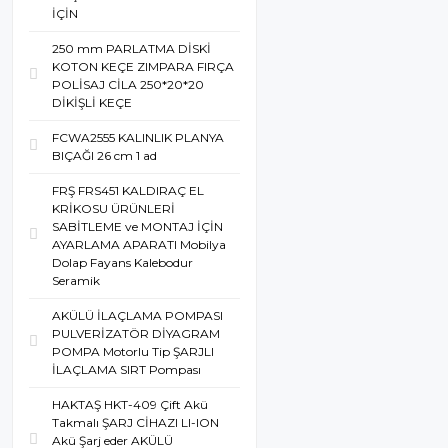
İÇİN
250 mm PARLATMA DİSKİ
KOTON KEÇE ZIMPARA FIRÇA
POLİSAJ CİLA 250*20*20
DİKİŞLİ KEÇE
FCWA2555 KALINLIK PLANYA
BIÇAĞI 26 cm 1 ad
FRŞ FRS451 KALDIRAÇ EL
KRİKOSU ÜRÜNLERİ
SABİTLEME ve MONTAJ İÇİN
AYARLAMA APARATI Mobilya
Dolap Fayans Kalebodur
Seramik
AKÜLÜ İLAÇLAMA POMPASI
PULVERİZATÖR DİYAGRAM
POMPA Motorlu Tip ŞARJLI
İLAÇLAMA SIRT Pompası
HAKTAŞ HKT-409 Çift Akü
Takmalı ŞARJ CİHAZI LI-ION
Akü Şarj eder AKÜLÜ