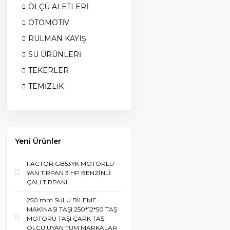
ÖLÇÜ ALETLERİ
OTOMOTİV
RULMAN KAYIŞ
SU ÜRÜNLERİ
TEKERLER
TEMİZLİK
Yeni Ürünler
FACTOR GB53YK MOTORLU
YAN TIRPAN 3 HP BENZİNLİ
ÇALI TIRPANI
250 mm SULU BİLEME
MAKİNASI TAŞI 250*12*50 TAŞ
MOTORU TAŞI ÇARK TAŞI
ÖLÇÜ UYAN TÜM MARKALAR