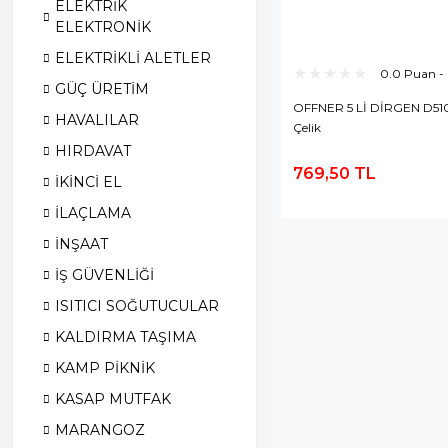
ELEKTRİK
ELEKTRONİK
ELEKTRİKLİ ALETLER
0.0 Puan -
GÜÇ ÜRETİM
OFFNER 5 Lİ DİRGEN D510D
HAVALILAR
Çelik
HIRDAVAT
769,50 TL
İKİNCİ EL
S
İLAÇLAMA
İNŞAAT
İŞ GÜVENLİĞİ
ISITICI SOĞUTUCULAR
KALDIRMA TAŞIMA
KAMP PİKNİK
KASAP MUTFAK
MARANGOZ