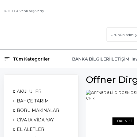
%100 Güvenli alış veriş
Tüm Kategoriler
BANKA BİLGİLERİ
İLETİŞİM
Hav
Offner Dir
AKÜLÜLER
BAHÇE TARIM
BORU MAKİNALARI
CİVATA VİDA YAY
TÜKENDİ
EL ALETLERİ