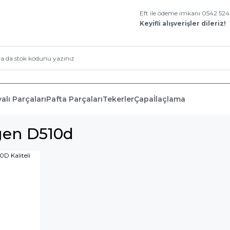
Eft ile ödeme imkanı 0542 52
Keyifli alışverişler dileriz!
alı Parçaları
Pafta Parçaları
Tekerler
Çapa
İlaçlama
gen D510d