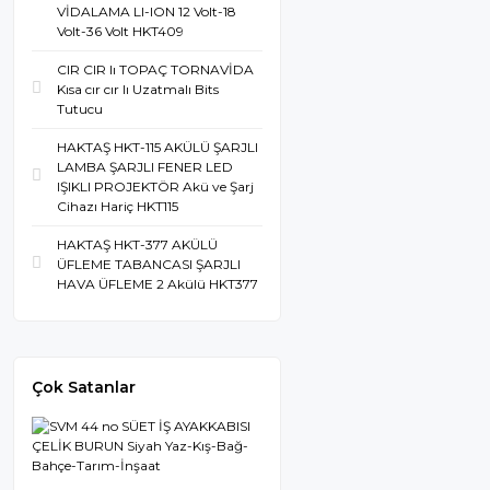
VİDALAMA LI-ION 12 Volt-18
Volt-36 Volt HKT409
CIR CIR lı TOPAÇ TORNAVİDA
Kısa cır cır lı Uzatmalı Bits
Tutucu
HAKTAŞ HKT-115 AKÜLÜ ŞARJLI
LAMBA ŞARJLI FENER LED
IŞIKLI PROJEKTÖR Akü ve Şarj
Cihazı Hariç HKT115
HAKTAŞ HKT-377 AKÜLÜ
ÜFLEME TABANCASI ŞARJLI
HAVA ÜFLEME 2 Akülü HKT377
Çok Satanlar