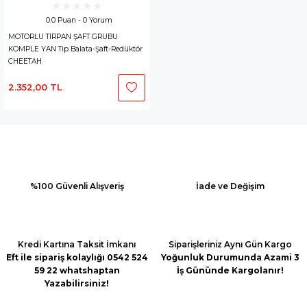
0.0 Puan - 0 Yorum
MOTORLU TIRPAN ŞAFT GRUBU
KOMPLE YAN Tip Balata-Şaft-Redüktör
CHEETAH
2.352,00 TL
%100 Güvenli Alışveriş
İade ve Değişim
Kredi Kartına Taksit İmkanı
Siparişleriniz Aynı Gün Kargo
Eft ile sipariş kolaylığı 0542 524
Yoğunluk Durumunda Azami 3
59 22 whatshaptan
İş Gününde Kargolanır!
Yazabilirsiniz!