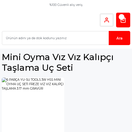
%100 Güvenli alış veriş
Ara
Mini Oyma Vız Vız Kalıpçı
Taşlama Uç Seti