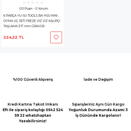
0.0 Puan - 0 Yorum
6 PARÇA YU-SU TOOLS 3W HSS MİNİ
OYMA UÇ SETİ FREZE VIZ VIZ KALIPÇI
TAŞLAMA 3.17 mm GRAVÜR
224,22 TL
%100 Güvenli Alışveriş
İade ve Değişim
Kredi Kartına Taksit İmkanı
Siparişleriniz Aynı Gün Kargo
Eft ile sipariş kolaylığı 0542 524
Yoğunluk Durumunda Azami 3
59 22 whatshaptan
İş Gününde Kargolanır!
Yazabilirsiniz!