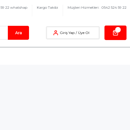
4 59 22 whatshap
Kargo Takibi
Müşteri Hizmetleri : 0542 524 59 22
Ara
Giriş Yap
/
Üye Ol