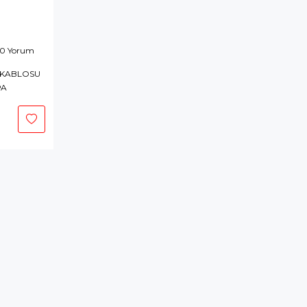
 0 Yorum
 KABLOSU
PA
epete
kle