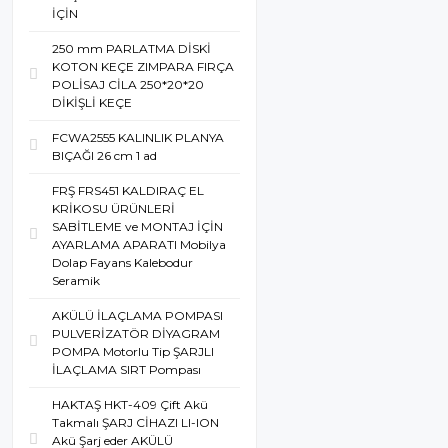
İÇİN
250 mm PARLATMA DİSKİ
KOTON KEÇE ZIMPARA FIRÇA
POLİSAJ CİLA 250*20*20
DİKİŞLİ KEÇE
FCWA2555 KALINLIK PLANYA
BIÇAĞI 26 cm 1 ad
FRŞ FRS451 KALDIRAÇ EL
KRİKOSU ÜRÜNLERİ
SABİTLEME ve MONTAJ İÇİN
AYARLAMA APARATI Mobilya
Dolap Fayans Kalebodur
Seramik
AKÜLÜ İLAÇLAMA POMPASI
PULVERİZATÖR DİYAGRAM
POMPA Motorlu Tip ŞARJLI
İLAÇLAMA SIRT Pompası
HAKTAŞ HKT-409 Çift Akü
Takmalı ŞARJ CİHAZI LI-ION
Akü Şarj eder AKÜLÜ