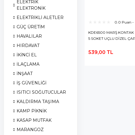
ELEKTRİK
ELEKTRONİK
ELEKTRİKLİ ALETLER
0.0 Puan -
GÜÇ ÜRETİM
KDE6500 MARŞ KONTAK
HAVALILAR
5 SOKET UÇLU DİZEL ÇA
MAKİNASI
HIRDAVAT
539,00 TL
İKİNCİ EL
S
E
İLAÇLAMA
İNŞAAT
İŞ GÜVENLİĞİ
ISITICI SOĞUTUCULAR
KALDIRMA TAŞIMA
KAMP PİKNİK
KASAP MUTFAK
MARANGOZ