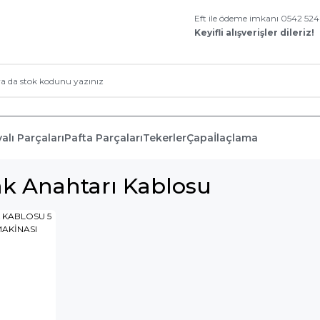
Eft ile ödeme imkanı 0542 52
Keyifli alışverişler dileriz!
alı Parçaları
Pafta Parçaları
Tekerler
Çapa
İlaçlama
k Anahtarı Kablosu