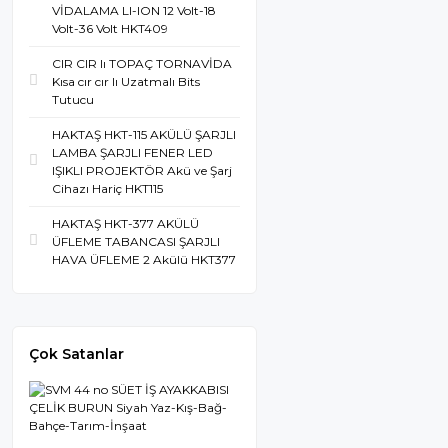
VİDALAMA LI-ION 12 Volt-18
Volt-36 Volt HKT409
CIR CIR lı TOPAÇ TORNAVİDA
Kısa cır cır lı Uzatmalı Bits
Tutucu
HAKTAŞ HKT-115 AKÜLÜ ŞARJLI
LAMBA ŞARJLI FENER LED
IŞIKLI PROJEKTÖR Akü ve Şarj
Cihazı Hariç HKT115
HAKTAŞ HKT-377 AKÜLÜ
ÜFLEME TABANCASI ŞARJLI
HAVA ÜFLEME 2 Akülü HKT377
Çok Satanlar