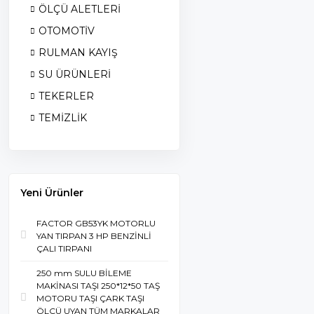
ÖLÇÜ ALETLERİ
OTOMOTİV
RULMAN KAYIŞ
SU ÜRÜNLERİ
TEKERLER
TEMİZLİK
Yeni Ürünler
FACTOR GB53YK MOTORLU
YAN TIRPAN 3 HP BENZİNLİ
ÇALI TIRPANI
250 mm SULU BİLEME
MAKİNASI TAŞI 250*12*50 TAŞ
MOTORU TAŞI ÇARK TAŞI
ÖLÇÜ UYAN TÜM MARKALAR