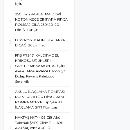
İÇİN
250 mm PARLATMA DİSKİ
KOTON KEÇE ZIMPARA FIRÇA
POLİSAJ CİLA 250*20*20
DİKİŞLİ KEÇE
FCWA2555 KALINLIK PLANYA
BIÇAĞI 26 cm 1 ad
FRŞ FRS451 KALDIRAÇ EL
KRİKOSU ÜRÜNLERİ
SABİTLEME ve MONTAJ İÇİN
AYARLAMA APARATI Mobilya
Dolap Fayans Kalebodur
Seramik
AKÜLÜ İLAÇLAMA POMPASI
PULVERİZATÖR DİYAGRAM
POMPA Motorlu Tip ŞARJLI
İLAÇLAMA SIRT Pompası
HAKTAŞ HKT-409 Çift Akü
Takmalı ŞARJ CİHAZI LI-ION
Akü Şarj eder AKÜLÜ