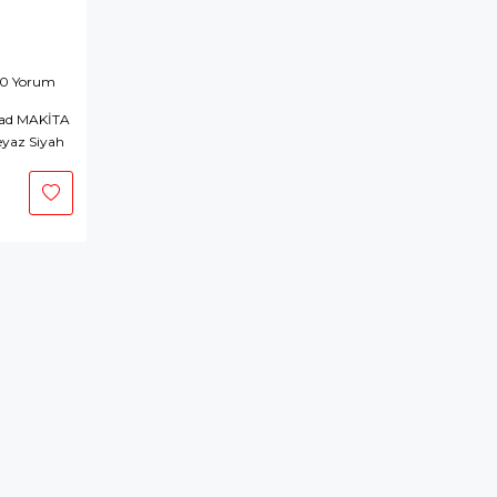
 0 Yorum
ad MAKİTA
yaz Siyah
epete
kle