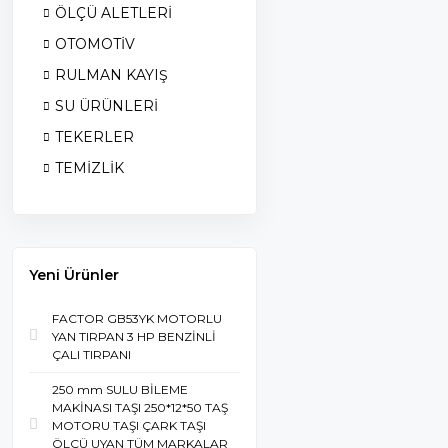
ÖLÇÜ ALETLERİ
OTOMOTİV
RULMAN KAYIŞ
SU ÜRÜNLERİ
TEKERLER
TEMİZLİK
Yeni Ürünler
FACTOR GB53YK MOTORLU
YAN TIRPAN 3 HP BENZİNLİ
ÇALI TIRPANI
250 mm SULU BİLEME
MAKİNASI TAŞI 250*12*50 TAŞ
MOTORU TAŞI ÇARK TAŞI
ÖLÇÜ UYAN TÜM MARKALAR