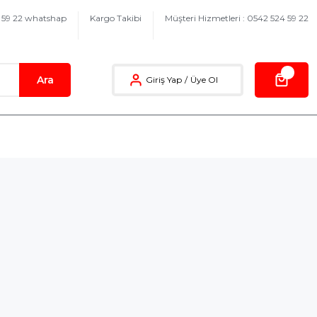
4 59 22 whatshap
Kargo Takibi
Müşteri Hizmetleri : 0542 524 59 22
Ara
Giriş Yap
/
Üye Ol