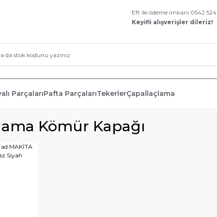
Eft ile ödeme imkanı 0542 52
Keyifli alışverişler dileriz!
alı Parçaları
Pafta Parçaları
Tekerler
Çapa
İlaçlama
şlama Kömür Kapağı