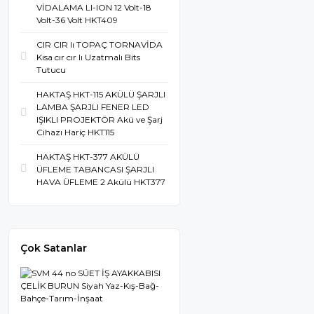
VİDALAMA LI-ION 12 Volt-18
Volt-36 Volt HKT409
CIR CIR lı TOPAÇ TORNAVİDA
Kısa cır cır lı Uzatmalı Bits
Tutucu
HAKTAŞ HKT-115 AKÜLÜ ŞARJLI
LAMBA ŞARJLI FENER LED
IŞIKLI PROJEKTÖR Akü ve Şarj
Cihazı Hariç HKT115
HAKTAŞ HKT-377 AKÜLÜ
ÜFLEME TABANCASI ŞARJLI
HAVA ÜFLEME 2 Akülü HKT377
Çok Satanlar