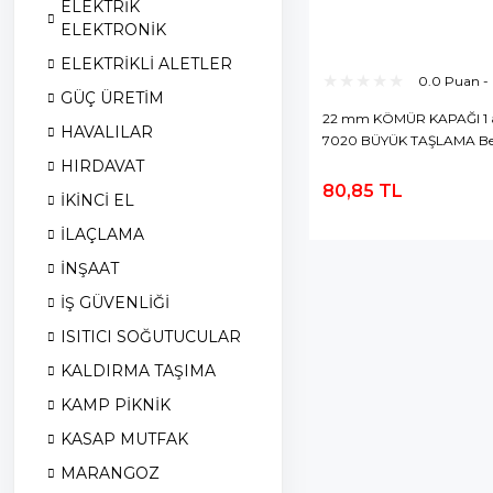
ELEKTRİK
ELEKTRONİK
ELEKTRİKLİ ALETLER
0.0 Puan -
GÜÇ ÜRETİM
22 mm KÖMÜR KAPAĞI 1 
HAVALILAR
7020 BÜYÜK TAŞLAMA Be
HIRDAVAT
80,85 TL
İKİNCİ EL
S
E
İLAÇLAMA
İNŞAAT
İŞ GÜVENLİĞİ
ISITICI SOĞUTUCULAR
KALDIRMA TAŞIMA
KAMP PİKNİK
KASAP MUTFAK
MARANGOZ