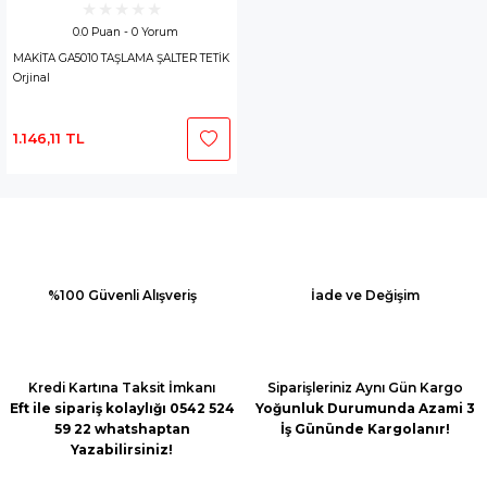
0.0 Puan - 0 Yorum
MAKİTA GA5010 TAŞLAMA ŞALTER TETİK
Orjinal
1.146,11 TL
%100 Güvenli Alışveriş
İade ve Değişim
Kredi Kartına Taksit İmkanı
Siparişleriniz Aynı Gün Kargo
Eft ile sipariş kolaylığı 0542 524
Yoğunluk Durumunda Azami 3
59 22 whatshaptan
İş Gününde Kargolanır!
Yazabilirsiniz!