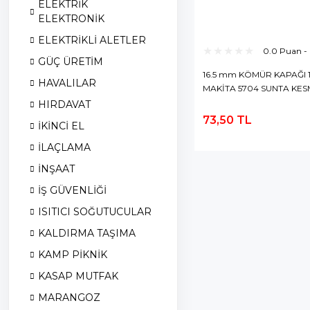
ELEKTRİK
ELEKTRONİK
ELEKTRİKLİ ALETLER
0.0 Puan -
GÜÇ ÜRETİM
16.5 mm KÖMÜR KAPAĞI 1
HAVALILAR
MAKİTA 5704 SUNTA KES
TESTERE
HIRDAVAT
73,50 TL
İKİNCİ EL
S
E
İLAÇLAMA
İNŞAAT
İŞ GÜVENLİĞİ
ISITICI SOĞUTUCULAR
KALDIRMA TAŞIMA
KAMP PİKNİK
KASAP MUTFAK
MARANGOZ