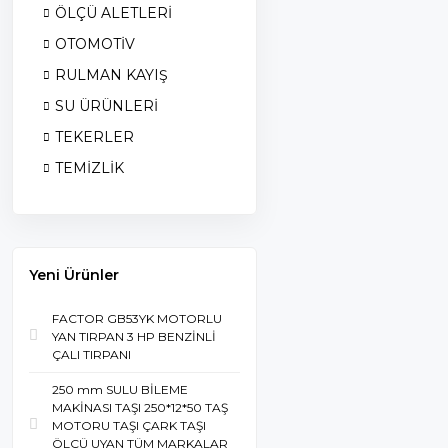
ÖLÇÜ ALETLERİ
OTOMOTİV
RULMAN KAYIŞ
SU ÜRÜNLERİ
TEKERLER
TEMİZLİK
Yeni Ürünler
FACTOR GB53YK MOTORLU
YAN TIRPAN 3 HP BENZİNLİ
ÇALI TIRPANI
250 mm SULU BİLEME
MAKİNASI TAŞI 250*12*50 TAŞ
MOTORU TAŞI ÇARK TAŞI
ÖLÇÜ UYAN TÜM MARKALAR