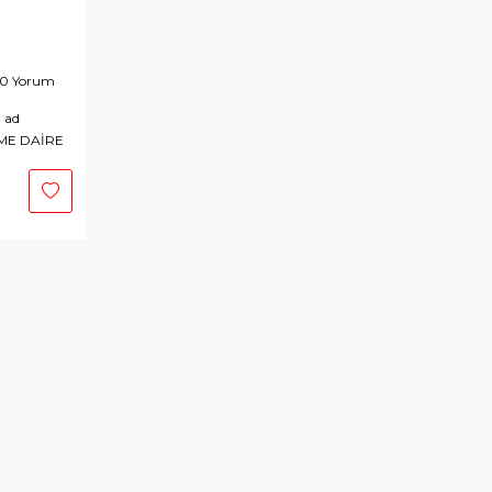
 0 Yorum
 ad
ME DAİRE
epete
kle