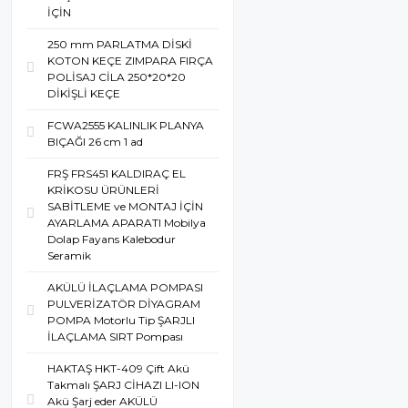
İÇİN
250 mm PARLATMA DİSKİ
KOTON KEÇE ZIMPARA FIRÇA
POLİSAJ CİLA 250*20*20
DİKİŞLİ KEÇE
FCWA2555 KALINLIK PLANYA
BIÇAĞI 26 cm 1 ad
FRŞ FRS451 KALDIRAÇ EL
KRİKOSU ÜRÜNLERİ
SABİTLEME ve MONTAJ İÇİN
AYARLAMA APARATI Mobilya
Dolap Fayans Kalebodur
Seramik
AKÜLÜ İLAÇLAMA POMPASI
PULVERİZATÖR DİYAGRAM
POMPA Motorlu Tip ŞARJLI
İLAÇLAMA SIRT Pompası
HAKTAŞ HKT-409 Çift Akü
Takmalı ŞARJ CİHAZI LI-ION
Akü Şarj eder AKÜLÜ