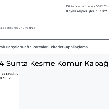
Eft ile ödeme imkanı 0542 52
Keyifli alışverişler dileriz!
alı Parçaları
Pafta Parçaları
Tekerler
Çapa
İlaçlama
04 Sunta Kesme Kömür Kapağ