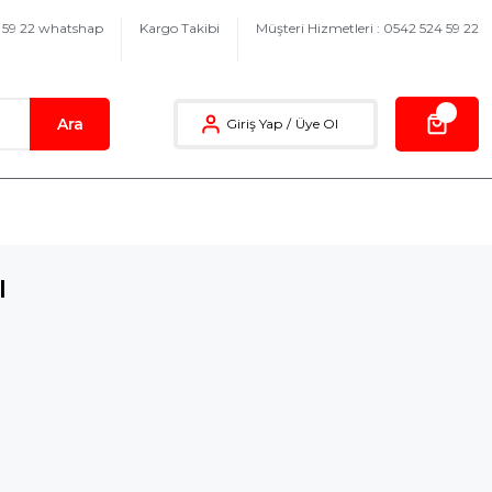
4 59 22 whatshap
Kargo Takibi
Müşteri Hizmetleri : 0542 524 59 22
Ara
Giriş Yap
/
Üye Ol
ı