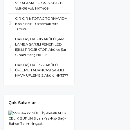
VİDALAMA LI-ION 12 Volt-18
Volt-36 Volt HKT409
CIR CIR lı TOPAÇ TORNAVİDA
Kısa cır cır lı Uzatmalı Bits
Tutucu
HAKTAŞ HKT-115 AKÜLÜ ŞARJLI
LAMBA ŞARJLI FENER LED
IŞIKLI PROJEKTÖR Akü ve Şarj
Cihazı Hariç HKT115
HAKTAŞ HKT-377 AKÜLÜ
ÜFLEME TABANCASI ŞARJLI
HAVA ÜFLEME 2 Akülü HKT377
Çok Satanlar