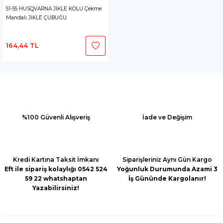
51-55 HUSQVARNA JİKLE KOLU Çekme
Mandalı JİKLE ÇUBUĞU
164,44 TL
%100 Güvenli Alışveriş
İade ve Değişim
Kredi Kartına Taksit İmkanı
Siparişleriniz Aynı Gün Kargo
Eft ile sipariş kolaylığı 0542 524
Yoğunluk Durumunda Azami 3
59 22 whatshaptan
İş Gününde Kargolanır!
Yazabilirsiniz!