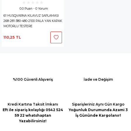
0.0 Puan - 0 Yorum
61 HUSQVARNA KILAVUZ SAPLAMASI
268-281-380-480-2100 PALA YAN KAPAK
MOTORLU TESTERE
110,25 TL
%100 Güvenli Alışveriş
İade ve Değişim
Kredi Kartına Taksit İmkanı
Siparişleriniz Aynı Gün Kargo
Eft ile sipariş kolaylığı 0542 524
Yoğunluk Durumunda Azami 3
59 22 whatshaptan
İş Gününde Kargolanır!
Yazabilirsiniz!