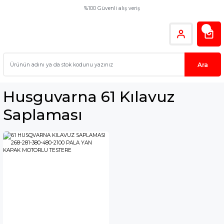
%100 Güvenli alış veriş
Ara
Husguvarna 61 Kılavuz
Saplaması