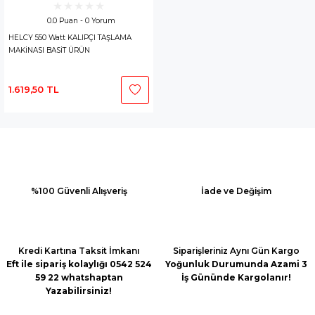
0.0 Puan - 0 Yorum
HELCY 550 Watt KALIPÇI TAŞLAMA
MAKİNASI BASİT ÜRÜN
1.619,50 TL
%100 Güvenli Alışveriş
İade ve Değişim
Kredi Kartına Taksit İmkanı
Siparişleriniz Aynı Gün Kargo
Eft ile sipariş kolaylığı 0542 524
Yoğunluk Durumunda Azami 3
59 22 whatshaptan
İş Gününde Kargolanır!
Yazabilirsiniz!