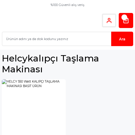
%100 Güvenli alış veriş
Ara
Helcykalıpçı Taşlama
Makinası