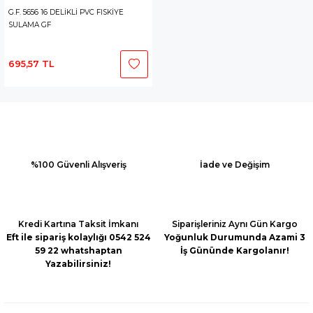
G.F. 5656 16 DELİKLİ PVC FISKİYE
SULAMA GF
695,57 TL
%100 Güvenli Alışveriş
İade ve Değişim
Kredi Kartına Taksit İmkanı
Siparişleriniz Aynı Gün Kargo
Eft ile sipariş kolaylığı 0542 524
Yoğunluk Durumunda Azami 3
59 22 whatshaptan
İş Gününde Kargolanır!
Yazabilirsiniz!