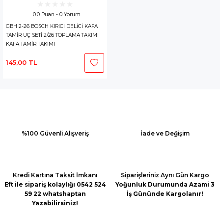
0.0 Puan - 0 Yorum
GBH 2-26 BOSCH KIRICI DELİCİ KAFA
TAMİR UÇ SETİ 2/26 TOPLAMA TAKIMI
KAFA TAMİR TAKIMI
145,00 TL
%100 Güvenli Alışveriş
İade ve Değişim
Kredi Kartına Taksit İmkanı
Siparişleriniz Aynı Gün Kargo
Eft ile sipariş kolaylığı 0542 524
Yoğunluk Durumunda Azami 3
59 22 whatshaptan
İş Gününde Kargolanır!
Yazabilirsiniz!