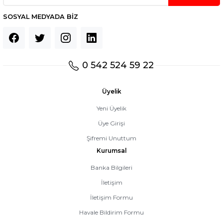
İNALARI
YAĞLAR
TAŞ MOTOR TAŞLARI
SOSYAL MEDYADA BİZ
YAN KAPAK
TAŞLAMA PARÇALARI
ZİNCİR BİLEME MAKİNALARI
TAŞLAMA TAŞLARI
0 542 524 59 22
ZİNCİR BİLEME PARÇALAR
TİLKİ KUYRUĞU PARÇALARI
Üyelik
ZİNCİR DİŞLİSİ BALATA
VİDALAMA PARÇALARI
Yeni Üyelik
Üye Girişi
ER
ZİNCİR KİLİDİ
YAĞLAR
Şifremi Unuttum
Kurumsal
ZİNCİR SÖKME ve EKLEMELER
ZIMPARALAR
Banka Bilgileri
UMA
ZİNCİRLER
İletişim
İletişim Formu
Havale Bildirim Formu