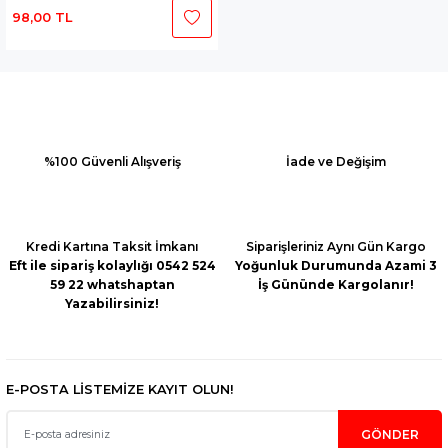
KİNALARI
CU ve KAPAN
KILAVUZ SAPLAMA
KONDANSATÖR
98,00 TL
R
NALARI
KORUYUCU KIYAFETLER
MANDREN ve ADAPTÖRLER
NCALARI
KRANK ve BİYEL KOLLARI
MATKAP AKSESUARLARI
%100 Güvenli Alışveriş
İade ve Değişim
LAR
LERİ
MOTOR İPİ
MİKSER AKSESUARLARI
ELER
I
A KUTULARI
ÖN KOL TUTMA KOLLARI
PLANYA YEDEK PARÇALARI
Kredi Kartına Taksit İmkanı
Siparişleriniz Aynı Gün Kargo
SİLİNDİR PİSTON CONTA
ŞALTER TETİK
Eft ile sipariş kolaylığı 0542 524
Yoğunluk Durumunda Azami 3
59 22 whatshaptan
İş Gününde Kargolanır!
Yazabilirsiniz!
PLAMA
NALAR
N
STARTER MAKARA
SDS MAX UÇLAR
LARI
U
VOLAN
SDS PLUS UÇLAR
E-POSTA LİSTEMİZE KAYIT OLUN!
YVE TOPLAMA
YAĞ POMPA ve DİŞLİLER
SUNTA KESME PARÇALARI
GÖNDER