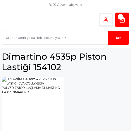
%100 Güvenli alış veriş
Ara
Dimartino 4535p Piston
Lastiği 154102