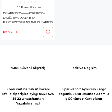
0.0 Puan - 0 Yorum
DİMARTİNO 20 mm 4535P PİSTON
LASTİĞİ EVA-DOLLY-BİBA
PULVERİZATÖR İLAÇLAMA DI MARTINO
154102 DIMARTINO
86,92 TL
%100 Güvenli Alışveriş
İade ve Değişim
Kredi Kartına Taksit İmkanı
Siparişleriniz Aynı Gün Kargo
Eft ile sipariş kolaylığı 0542 524
Yoğunluk Durumunda Azami 3
59 22 whatshaptan
İş Gününde Kargolanır!
Yazabilirsiniz!