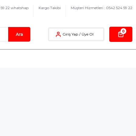
4 59 22 whatshap
Kargo Takibi
Müşteri Hizmetleri : 0542 524 59 22
0
Ara
Giriş Yap
/
Üye Ol