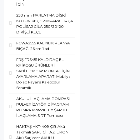
İÇİN
250 mm PARLATMA DİSKİ
KOTON KEÇE ZIMPARA FIRÇA
POLİSAJ CİLA 250*20*20
DİKİŞLİ KEÇE
FCWA2555 KALINLIK PLANYA
BIÇAĞI 26 cm 1 ad
FRŞ FRS451 KALDIRAÇ EL
KRİKOSU ÜRÜNLERİ
SABİTLEME ve MONTAJ İÇİN
AYARLAMA APARATI Mobilya
Dolap Fayans Kalebodur
Seramik
AKÜLÜ İLAÇLAMA POMPASI
PULVERİZATÖR DİYAGRAM
POMPA Motorlu Tip ŞARJLI
İLAÇLAMA SIRT Pompası
HAKTAŞ HKT-409 Çift Akü
Takmalı ŞARJ CİHAZI LI-ION
Akü Şarj eder AKÜLÜ