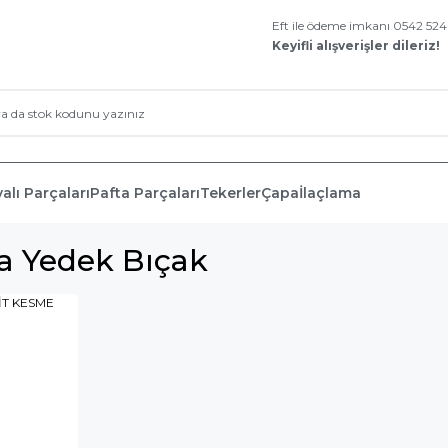
Eft ile ödeme imkanı 0542 52
Keyifli alışverişler dileriz!
alı Parçaları
Pafta Parçaları
Tekerler
Çapa
İlaçlama
a Yedek Bıçak