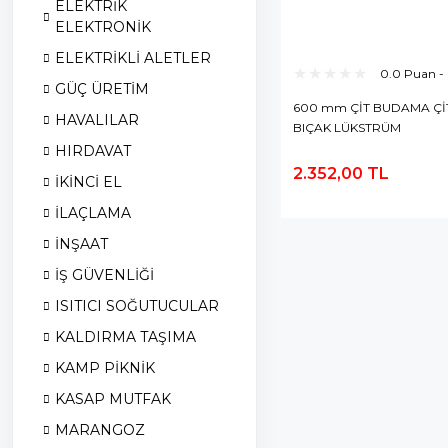
ELEKTRİK
ELEKTRONİK
ELEKTRİKLİ ALETLER
0.0 Puan -
GÜÇ ÜRETİM
600 mm ÇİT BUDAMA Çİ
HAVALILAR
BIÇAK LÜKSTRÜM
HIRDAVAT
2.352,00 TL
İKİNCİ EL
S
E
İLAÇLAMA
İNŞAAT
İŞ GÜVENLİĞİ
ISITICI SOĞUTUCULAR
KALDIRMA TAŞIMA
KAMP PİKNİK
KASAP MUTFAK
MARANGOZ