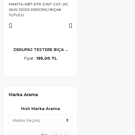
.
DEKUPAJ TESTERE BIÇA ...
TYSON TYS9173 Metal ...
Fiyat :
195,00 TL
Fiyat :
686,00 TL
Marka Arama
Hızlı Marka Arama