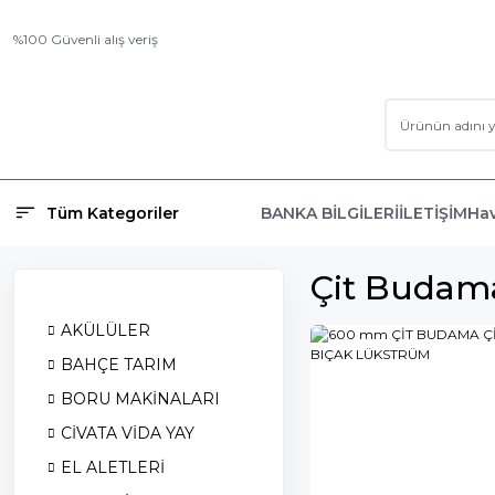
%100 Güvenli alış veriş
Tüm Kategoriler
BANKA BİLGİLERİ
İLETİŞİM
Hav
Çit Budam
AKÜLÜLER
BAHÇE TARIM
BORU MAKİNALARI
CİVATA VİDA YAY
EL ALETLERİ