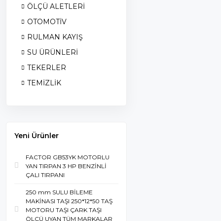
ÖLÇÜ ALETLERİ
OTOMOTİV
RULMAN KAYIŞ
SU ÜRÜNLERİ
TEKERLER
TEMİZLİK
Yeni Ürünler
FACTOR GB53YK MOTORLU
YAN TIRPAN 3 HP BENZİNLİ
ÇALI TIRPANI
250 mm SULU BİLEME
MAKİNASI TAŞI 250*12*50 TAŞ
MOTORU TAŞI ÇARK TAŞI
ÖLÇÜ UYAN TÜM MARKALAR