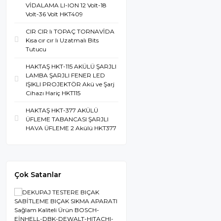
VİDALAMA LI-ION 12 Volt-18
Volt-36 Volt HKT409
CIR CIR lı TOPAÇ TORNAVİDA
Kısa cır cır lı Uzatmalı Bits
Tutucu
HAKTAŞ HKT-115 AKÜLÜ ŞARJLI
LAMBA ŞARJLI FENER LED
IŞIKLI PROJEKTÖR Akü ve Şarj
Cihazı Hariç HKT115
HAKTAŞ HKT-377 AKÜLÜ
ÜFLEME TABANCASI ŞARJLI
HAVA ÜFLEME 2 Akülü HKT377
Çok Satanlar