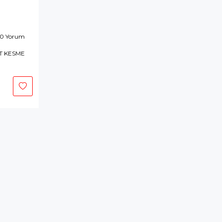
 0 Yorum
T KESME
epete
kle