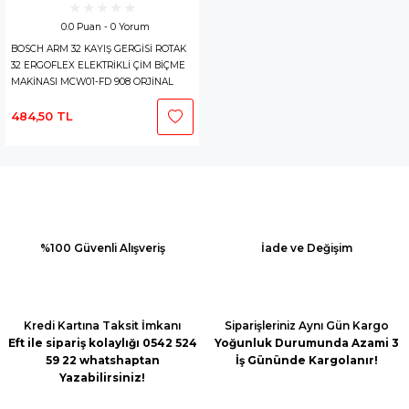
0.0 Puan - 0 Yorum
BOSCH ARM 32 KAYIŞ GERGİSİ ROTAK
32 ERGOFLEX ELEKTRİKLİ ÇİM BİÇME
MAKİNASI MCW01-FD 908 ORJİNAL
F.016.L68.711 KEMER GERİCİ
484,50 TL
%100 Güvenli Alışveriş
İade ve Değişim
Kredi Kartına Taksit İmkanı
Siparişleriniz Aynı Gün Kargo
Eft ile sipariş kolaylığı 0542 524
Yoğunluk Durumunda Azami 3
59 22 whatshaptan
İş Gününde Kargolanır!
Yazabilirsiniz!