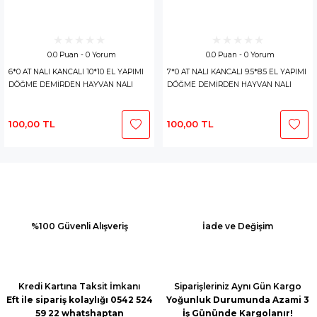
0.0 Puan - 0 Yorum
0.0 Puan - 0 Yorum
6*0 AT NALI KANCALI 10*10 EL YAPIMI
7*0 AT NALI KANCALI 9.5*8.5 EL YAPIMI
DÖĞME DEMİRDEN HAYVAN NALI
DÖĞME DEMİRDEN HAYVAN NALI
100,00 TL
100,00 TL
%100 Güvenli Alışveriş
İade ve Değişim
Kredi Kartına Taksit İmkanı
Siparişleriniz Aynı Gün Kargo
Eft ile sipariş kolaylığı 0542 524
Yoğunluk Durumunda Azami 3
59 22 whatshaptan
İş Gününde Kargolanır!