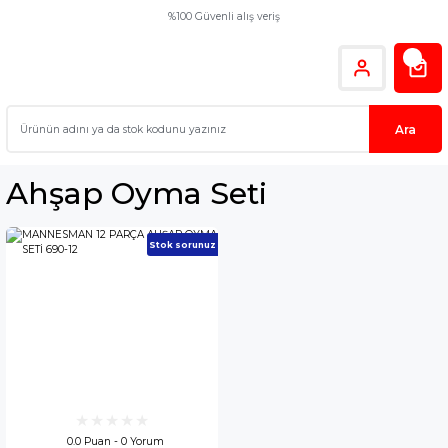
%100 Güvenli alış veriş
Ara
Ahşap Oyma Seti
Stok sorunuz
0.0 Puan - 0 Yorum