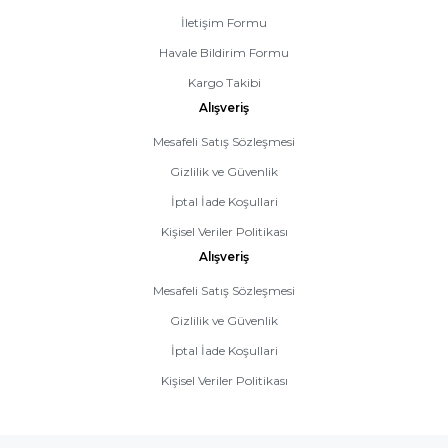
İNALARI
YAĞLAR
TAŞ MOTOR TAŞLARI
İletişim Formu
Havale Bildirim Formu
YAN KAPAK
TAŞLAMA PARÇALARI
Kargo Takibi
Alışveriş
ZİNCİR BİLEME MAKİNALARI
TAŞLAMA TAŞLARI
Mesafeli Satış Sözleşmesi
ZİNCİR BİLEME PARÇALAR
TİLKİ KUYRUĞU PARÇALARI
Gizlilik ve Güvenlik
İptal İade Koşullari
ZİNCİR DİŞLİSİ BALATA
VİDALAMA PARÇALARI
Kişisel Veriler Politikası
ER
ZİNCİR KİLİDİ
YAĞLAR
Alışveriş
Mesafeli Satış Sözleşmesi
ZİNCİR SÖKME ve EKLEMELER
ZIMPARALAR
Gizlilik ve Güvenlik
İptal İade Koşullari
UMA
ZİNCİRLER
Kişisel Veriler Politikası