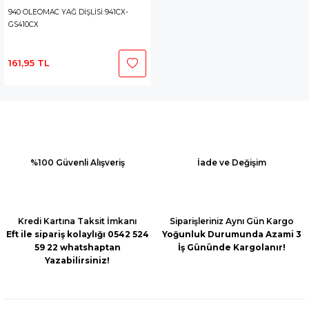
940 OLEOMAC YAĞ DİŞLİSİ 941CX-
GS410CX
161,95 TL
%100 Güvenli Alışveriş
İade ve Değişim
Kredi Kartına Taksit İmkanı
Siparişleriniz Aynı Gün Kargo
Eft ile sipariş kolaylığı 0542 524
Yoğunluk Durumunda Azami 3
59 22 whatshaptan
İş Gününde Kargolanır!
Yazabilirsiniz!